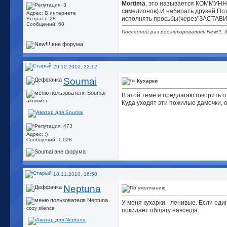
Mortima
, это называется КОММУННА
симелионов).И набирать друзей.Пот
Адрес: В интернете
исполнять просьбы(через"ЗАСТАВИТ
Возраст: 28
Сообщений: 60
Последний раз редактировалось New!!!, 
29.10.2010, 22:12
Soumai
Кухарки
В этой теме я предлагаю говорить о
активист
Куда уходят эти пожилые дамочки, о
Адрес: ;)
Сообщений: 1,028
18.11.2010, 16:50
Neptuna
У меня кухарки - ленивые. Если один
cozy silence
покидает общагу навсегда.