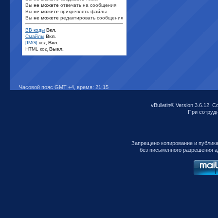
Вы
не можете
отвечать на сообщения
Вы
не можете
прикреплять файлы
Вы
не можете
редактировать сообщения
BB коды
Вкл.
Смайлы
Вкл.
[IMG]
код
Вкл.
HTML код
Выкл.
Часовой пояс GMT +4, время:
21:15
vBulletin® Version 3.6.12. C
При сотрудни
Запрещено копирование и публик
без письменного разрешения а