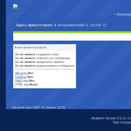
«
Предыдущ
Здесь присутствуют: 1
(пользователей: 0 , гостей: 1)
Ваши права в разделе
Вы
не можете
создавать темы
Вы
не можете
отвечать на сообщения
Вы
не можете
прикреплять файлы
Вы
не можете
редактировать сообщения
BB коды
Вкл.
Смайлы
Вкл.
[IMG]
код
Вкл.
HTML код
Выкл.
Часовой пояс GMT +4, время:
23:01
vBulletin® Version 3.6.12. C
При сотрудни