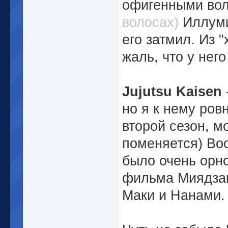
офигенными вол
волосах)
Иллуми
его затмил. Из 
жаль, что у нег
Jujutsu Kaisen
но я к нему ров
второй сезон, м
поменяется) Во
было очень орно
фильма Миядзак
Маки и Нанами.