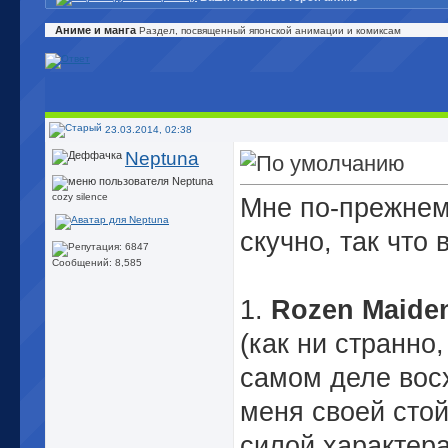
Аниме и манга
Раздел, посвященный японской анимации и комиксам
23.03.2014, 02:38
Neptuna
cozy silence
Мне по-прежнем
скучно, так что в
Сообщений: 8,585
1.
Rozen Maide
(как ни странно,
самом деле вос
меня своей сто
силой характера