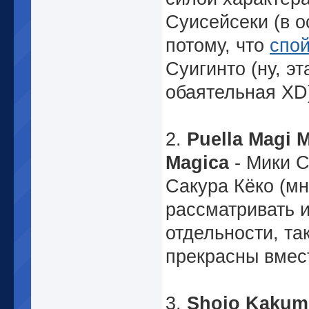
Суисейсеки (в 
потому, что
спо
Суигинто (ну, эт
обаятельная XD
2.
Puella Magi 
Magica
- Мики С
Сакура Кёко (м
рассматривать и
отдельности, та
прекрасны вмест
3.
Shojo Kakum