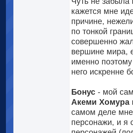
Чуть не забыла
кажется мне иде
причине, нежели
по тонкой гран
совершенно жа
вершине мира, е
именно поэтому 
него искренне б
Бонус
- мой са
Акеми Хомура
самом деле мне
персонажи, и я 
персонажей (лол