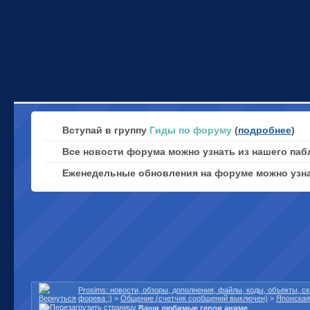
Вступай в группу
Гиды по форуму
(
подробнее
)
Все новости форума можно узнать из нашего паб
Еженедельные обновления на форуме можно узн
Prosims: новости, обзоры, дополнения, файлы, коды, объекты, 
форева ;)
>
Общение (счетчик сообщений выключен)
>
Японская
Ваши любимые герои аниме