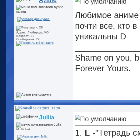
ньюби
Любимое аниме 
почти все, кто 
Адрес: Люберцы, МО
уникальны
D
Возраст: 32
Сообщений: 77
_____________
Shame on you, 
Forever Yours.
08.02.2021, 13:20
Jullia
Mr. Robot
1.
L
-"Тетрадь с