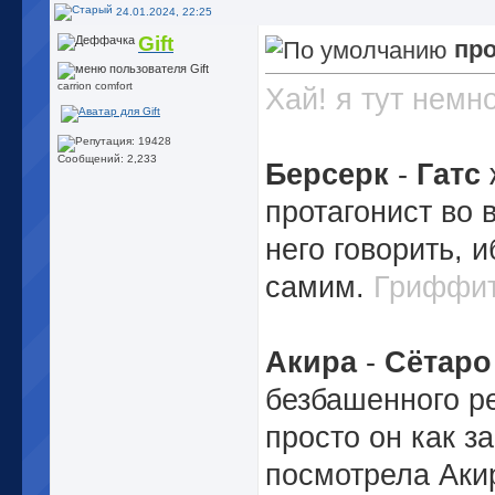
24.01.2024, 22:25
Gift
пр
carrion comfort
Хай! я тут немн
Сообщений: 2,233
Берсерк
-
Гатс
протагонист во 
него говорить, 
самим.
Гриффит
Акира
-
Сётаро
безбашенного р
просто он как з
посмотрела Акиру