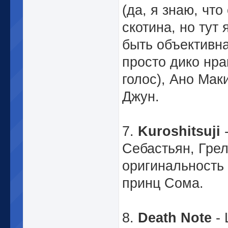
(да, я знаю, что
скотина, но тут 
быть объективна
просто дико нра
голос), Ано Мак
Джун.
7.
Kuroshitsuji
Себастьян, Гре
оригинальность 
принц Сома.
8.
Death Note
- 