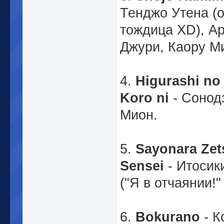
Тенджо Утена (
тождица XD), А
Джури, Каору М
4.
Higurashi no
Koro ni
- Сонод
Мион.
5.
Sayonara Ze
Sensei
- Итосик
("Я в отчаянии!"
6.
Bokurano
- 