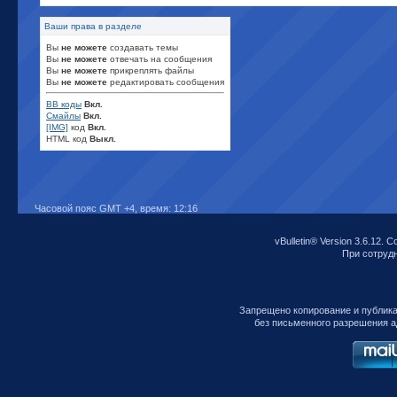
Ваши права в разделе
Вы
не можете
создавать темы
Вы
не можете
отвечать на сообщения
Вы
не можете
прикреплять файлы
Вы
не можете
редактировать сообщения
BB коды
Вкл.
Смайлы
Вкл.
[IMG]
код
Вкл.
HTML код
Выкл.
Часовой пояс GMT +4, время:
12:16
vBulletin® Version 3.6.12. C
При сотрудни
Запрещено копирование и публик
без письменного разрешения а