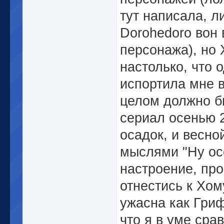
тут написала, л
Dorohedoro вон 
персонажа), но 
настолько, что
испортила мне в
целом должно б
сериал осенью 
осадок, и весн
мыслями "Ну ос
настроение, пр
отнестись к Хом
ужасна как Гриф
что я в уме ср