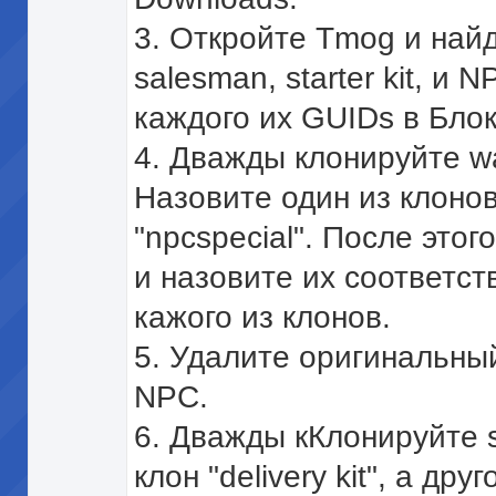
3. Откройте Tmog и найд
salesman, starter kit, и
каждого их GUIDs в Блок
4. Дважды клонируйте w
Назовите один из клонов 
"npcspecial". После этог
и назовите их соответс
кажого из клонов.
5. Удалите оригинальный
NPC.
6. Дважды кКлонируйте st
клон "delivery kit", а друг