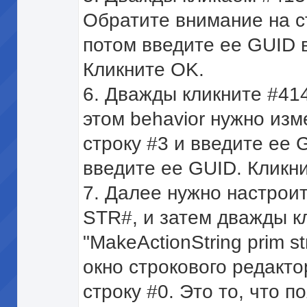
Обратите внимание на с
потом введите ее GUID в
Кликните OK.
6. Дважды кликните #41
этом behavior нужно изм
строку #3 и введите ее 
введите ее GUID. Кликн
7. Далее нужно настрои
STR#, и затем дважды к
"MakeActionString prim st
окно строкового редакт
строку #0. Это то, что п