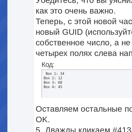
Убедитесь, что вы уясни
как это очень важно.
Теперь, с этой новой ча
новый GUID (используйте
собственное число, а не
четырех полях слева на
Код:
 Box 1: 34 

Box 2: 12 

Box 3: 68 

Box 4: 45
Оставляем остальные по
OK.
5. Дважды кликаем #413