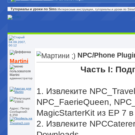
Туториалы и уроки по Sims
Интересные инструкции, туториалы и уроки по Sims
04.09.2007,
00:12
NPC/Phone Plugi
Martini
Часть I: Под
администратор
1. Извлеките NPC_Trave
NPC_FaerieQueen, NPC_
Адрес: Питер
MagicStarterKit из EP 7 
Сообщений:
8,359
2. Извлеките NPCCaterer
Downloads.