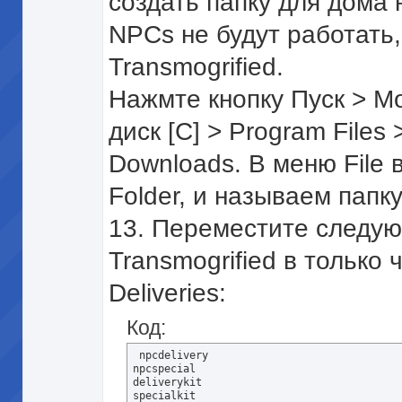
создать папку для дома
NPCs не будут работать,
Transmogrified.
Нажмте кнопку Пуск > М
диск [C] > Program Files 
Downloads. В меню File
Folder, и называем папку 
13. Переместите следу
Transmogrified в только 
Deliveries:
Код:
 npcdelivery 

npcspecial 

deliverykit 

specialkit 
