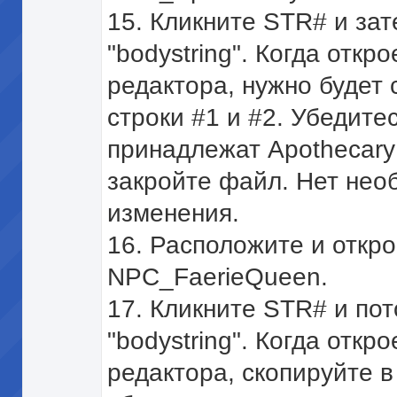
15. Кликните STR# и за
"bodystring". Когда откр
редактора, нужно будет 
строки #1 и #2. Убедитес
принадлежат Apothecary 
закройте файл. Нет нео
изменения.
16. Расположите и откро
NPC_FaerieQueen.
17. Кликните STR# и по
"bodystring". Когда откр
редактора, скопируйте в 