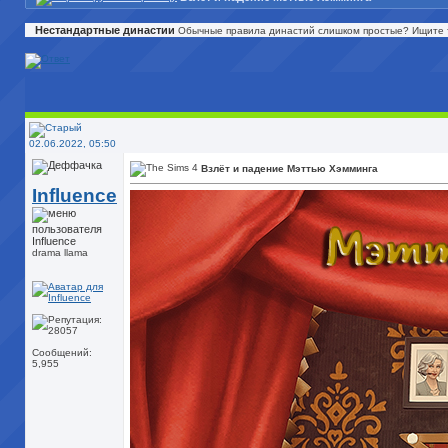
Нестандартные династии
Обычные правила династий слишком простые? Ищите т
02.06.2022, 05:50
Взлёт и падение Мэттью Хэмминга
Influence
drama llama
Сообщений:
5,955