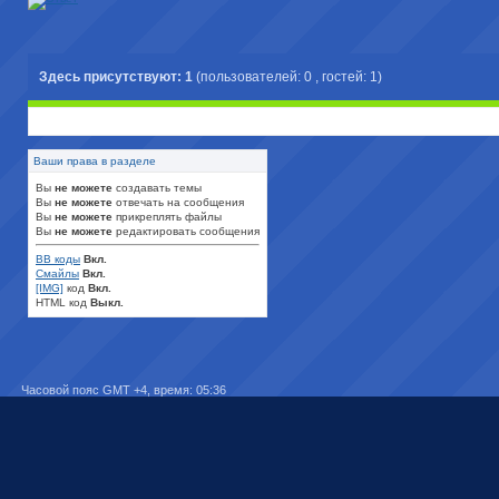
Здесь присутствуют: 1
(пользователей: 0 , гостей: 1)
Ваши права в разделе
Вы
не можете
создавать темы
Вы
не можете
отвечать на сообщения
Вы
не можете
прикреплять файлы
Вы
не можете
редактировать сообщения
BB коды
Вкл.
Смайлы
Вкл.
[IMG]
код
Вкл.
HTML код
Выкл.
Часовой пояс GMT +4, время:
05:36