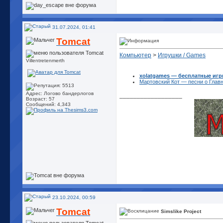
31.07.2024, 01:41
Tomcat
Компьютер
>
Игрушки / Games
Villentretenmerth
xolatgames — бесплатные иг
Мартовский Кот — песни о Главн
Адрес: Логово бандерлогов
__________________
Возраст: 57
Сообщений: 4,343
23.10.2024, 00:59
Tomcat
Simslike Project