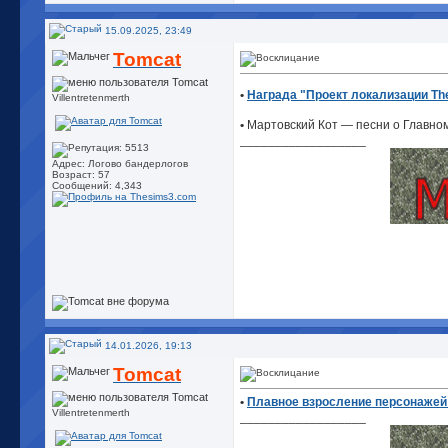
15.09.2025, 23:49
Tomcat
•
Награда "Проект локализации Th
Villentretenmerth
•
Мартовский Кот — песни о Главном
__________________
Адрес: Логово бандерлогов
Возраст: 57
Сообщений: 4,343
14.01.2026, 19:13
Tomcat
•
Плавное взросление персонажей 
Villentretenmerth
__________________