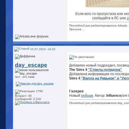
Если кого-то пропустила или не
сообщайте в ЛС или
э
Последний раз редактировалось Arkada, 
Причина: ...
10.07.2024, 14:23
day_escape
Добавлен новый подраздел, посвя
The Sims 4
"Стрелы купидона"
Добавлена информация по последн
пол - это лава
Sims 4
"Вилла на Ривьере" и "Уют
Галерея
Новый
пейзаж
. Автор:
Influence
(от 
Возраст: 30
Сообщений: 2,218
Последний раз редактировалось day_esc