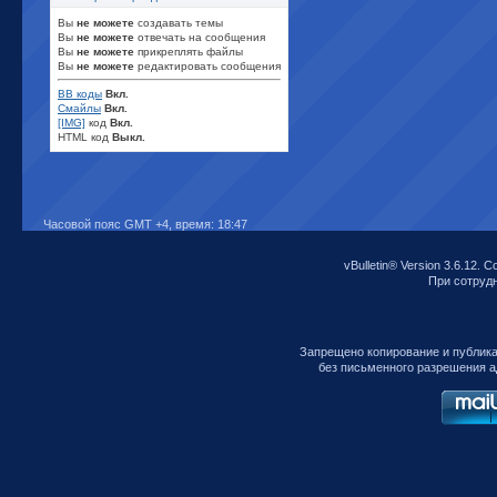
Вы
не можете
создавать темы
Вы
не можете
отвечать на сообщения
Вы
не можете
прикреплять файлы
Вы
не можете
редактировать сообщения
BB коды
Вкл.
Смайлы
Вкл.
[IMG]
код
Вкл.
HTML код
Выкл.
Часовой пояс GMT +4, время:
18:47
vBulletin® Version 3.6.12. C
При сотрудни
Запрещено копирование и публик
без письменного разрешения а