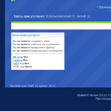
«
Предыдущ
Здесь присутствуют: 1
(пользователей: 0 , гостей: 1)
Ваши права в разделе
Вы
не можете
создавать темы
Вы
не можете
отвечать на сообщения
Вы
не можете
прикреплять файлы
Вы
не можете
редактировать сообщения
BB коды
Вкл.
Смайлы
Вкл.
[IMG]
код
Вкл.
HTML код
Выкл.
Часовой пояс GMT +4, время:
19:13
vBulletin® Version 3.6.12. C
При сотрудни