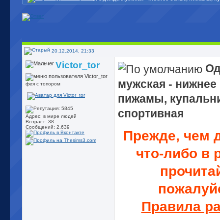
20.12.2014, 21:33
Victor_tor
Од
мужская - нижнее
фея с топором
пижамы, купальн
спортивная
Адрес: в мире людей
Возраст: 38
Сообщений: 2,639
Прежде, чем 
что-либо в 
прочитай
пожалуй
Правила р