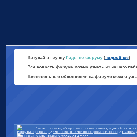
Вступай в группу
Гиды по форуму
(
подробнее
)
Все новости форума можно узнать из нашего паб
Еженедельные обновления на форуме можно узн
Prosims: новости, обзоры, дополнения, файлы, коды, объекты, 
форева ;)
>
Общение (счетчик сообщений выключен)
>
Графика
Уроки от Amber