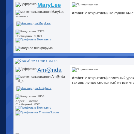
MaryLee
Amber
, с открытием) Но лучше бы 
активист
Сообщений: 5,821
22.11.2011, 04:46
Am@nda
Amber
, с открытием) полезный уро
...0_0...
так авы лучше смотрятся) ну или что
__________________
Адрес: ...Avalon...
Сообщений: 857