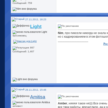
Сообщений: 759
27.11.2011, 18:23
Light
Nim
, про пиксели никогда не знала 
просимовец
но с кадрированием в этом фотошоп
__________________
Р
ис
Сообщений: 1,467
28.11.2011, 15:46
Amitisa
Amber
, няяяя такое ня))) Все очен
активист
все твои работы, впечатлило, да и 