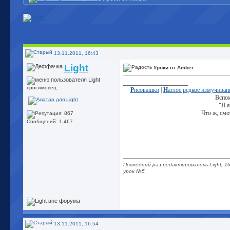
13.11.2011, 16:43
Light
Уроки от Amber
__________________
просимовец
Р
исовашки
|
Н
аглое редкое измучива
Вспом
"Я а
Что ж, смо
Сообщений: 1,467
Последний раз редактировалось Light, 16
урок №5
13.11.2011, 16:54