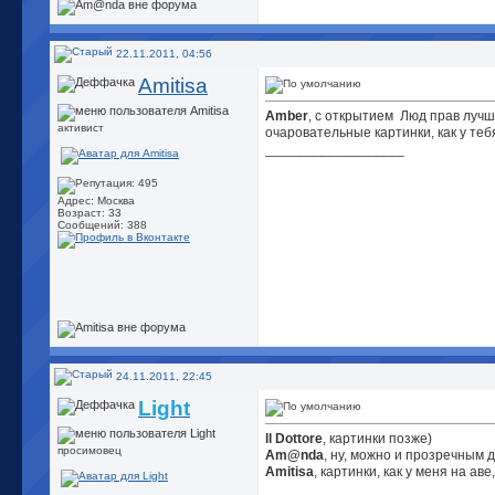
22.11.2011, 04:56
Amitisa
Amber
, с открытием
Люд прав лучше
активист
очаровательные картинки, как у тебя
__________________
Адрес: Москва
Возраст: 33
Сообщений: 388
24.11.2011, 22:45
Light
ll Dottore
, картинки позже)
просимовец
Am@nda
, ну, можно и прозречным 
Amitisa
, картинки, как у меня на ав