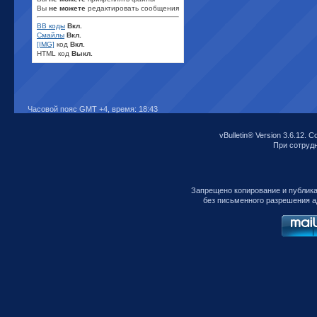
Вы
не можете
редактировать сообщения
BB коды
Вкл.
Смайлы
Вкл.
[IMG]
код
Вкл.
HTML код
Выкл.
Часовой пояс GMT +4, время:
18:43
vBulletin® Version 3.6.12. C
При сотрудни
Запрещено копирование и публик
без письменного разрешения а