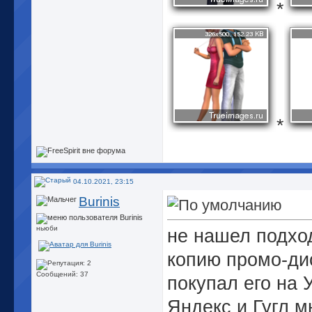
*
*
04.10.2021, 23:15
Burinis
ньюби
не нашел подхо
копию промо-дис
Сообщений: 37
покупал его на 
Яндекс и Гугл м