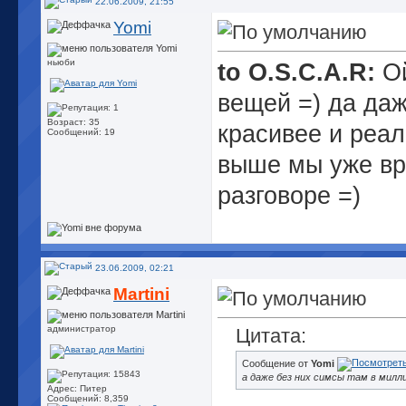
22.06.2009, 21:55
Yomi
ньюби
to O.S.C.A.R:
Ой
вещей =) да даж
Возраст: 35
красивее и реал
Сообщений: 19
выше мы уже вро
разговоре =)
23.06.2009, 02:21
Martini
администратор
Цитата:
Сообщение от
Yomi
а даже без них симсы там в милли
Адрес: Питер
Сообщений: 8,359