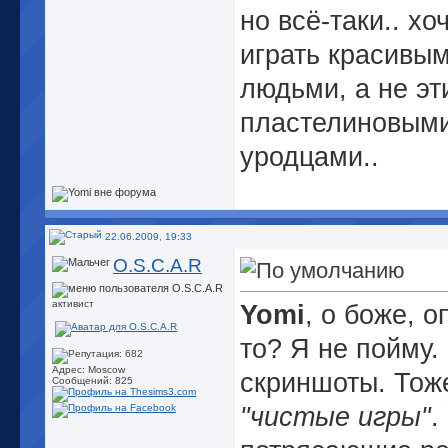
но всё-таки.. хо
играть красивы
людьми, а не э
пластелиновым
уродцами..
22.06.2009, 19:33
O.S.C.A.R
активист
Yomi
, о боже, о
то? Я не пойму
Адрес: Moscow
скриншоты. Тож
Сообщений: 825
"чистые игры"
.