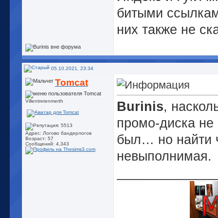
битыми ссылками
них также не ск
05.10.2021, 23:34
Tomcat
Villentretenmerth
Burinis
, наскол
промо-диска не
Адрес: Логово бандерлогов
был… но найти ч
Возраст: 57
Сообщений: 4,343
невыполнимая.
_____________