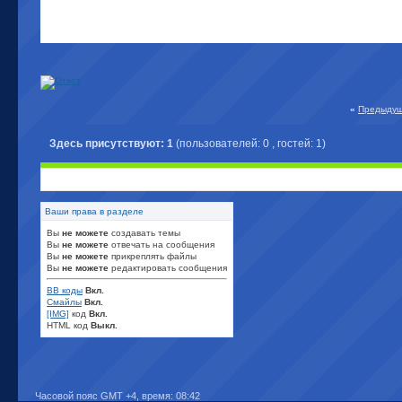
«
Предыдущ
Здесь присутствуют: 1
(пользователей: 0 , гостей: 1)
Ваши права в разделе
Вы
не можете
создавать темы
Вы
не можете
отвечать на сообщения
Вы
не можете
прикреплять файлы
Вы
не можете
редактировать сообщения
BB коды
Вкл.
Смайлы
Вкл.
[IMG]
код
Вкл.
HTML код
Выкл.
Часовой пояс GMT +4, время:
08:42