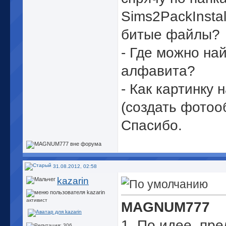
Sims2PackInstal
битые файлы?
- Где можно на
алфавита?
- Как картинку 
(создать фотоо
Спасибо.
31.08.2012, 02:58
kazarin
активист
MAGNUM777
1. По идее, пр