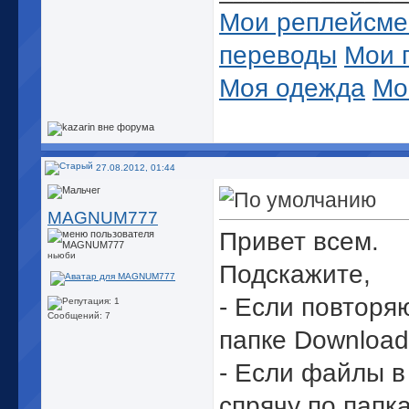
Мои реплейсме
переводы
Мои 
Моя одежда
Мо
объекты и пере
Мои туторы
Мо
27.08.2012, 01:44
MAGNUM777
Привет всем.
ньюби
Подскажите,
- Если повторя
Сообщений: 7
папке Download
- Если файлы в
спрячу по папк