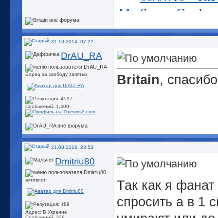
My Secret Garden
30DCD: Angelina 
31.10.2014, 07:22
DrAU_RA
Борец за свободу запятых
Britain
, спасибо
Сообщений: 1,409
21.08.2016, 23:53
Dmitriu80
активист
Так как я фанат
спросить а в 1 
Адрес: В Украине
Сообщений: 329