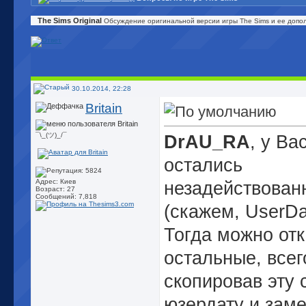
The Sims Original
Обсуждение оригинальной версии игры The Sims и ее допо
30.10.2014, 22:28
Britain
¯\_(ツ)_/¯
DrAU_RA
, у Ва
остались
Адрес: Киев
незадействован
Возраст: 27
Сообщений: 7,818
(скажем, UserDa
Тогда можно отк
остальные, все
скопировав эту
юзердату и зам