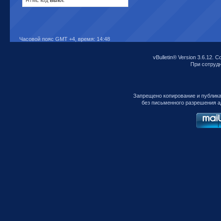
HTML код
Выкл.
Часовой пояс GMT +4, время:
14:48
vBulletin® Version 3.6.12. C
При сотрудни
Запрещено копирование и публик
без письменного разрешения а