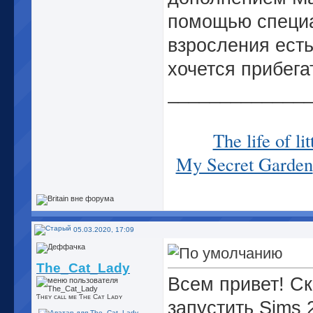
помощью специа
взросления ест
хочется прибега
_____________
The life of li
My Secret Garden
05.03.2020, 17:09
The_Cat_Lady
Всем привет! Ск
Ƭʜᴇʏ cᴀʟʟ ᴍᴇ Ƭʜᴇ Cᴀᴛ Lᴀᴅʏ
запустить Sims 