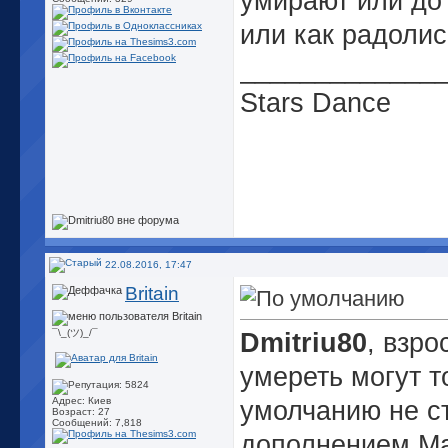
умирают или до
или как радолис
_____________
Stars Dance
22.08.2016, 17:47
Britain
¯\_(ツ)_/¯
Dmitriu80
, взро
умереть могут т
Адрес: Киев
умолчанию не с
Возраст: 27
Сообщений: 7,818
дополнением Mak