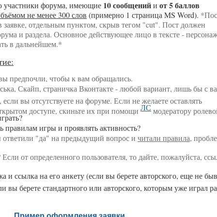
10 сообщений
от 5 баллов
бо участники форума, имеющие
и
бъёмом не менее 300 слов
(примерно 1 страница MS Word).
*Пос
 заявке, отдельным пунктом, скрыв тегом "cut". Пост должен
рума и раздела. Основное действующее лицо в тексте - персонаж
ать в дальнейшем.*
тие:
 вы предпочли, чтобы к вам обращались.
ська, Скайп, страничка Вконтакте - любой вариант, лишь бы с в
, если вы отсутствуете на форуме. Если не желаете оставлять
ЛС
ткрытом доступе, скиньте их при помощи
модератору ролево
играть?
ть правилам игры и проявлять активность?
 ответили "да" на предыдущий вопрос и
читали правила
, пробл
?
Если от определенного пользователя, то дайте, пожалуйста, сс
 и ссылка на его анкету (если вы берете авторского, еще не бы
сли вы берете стандартного или авторского, которым уже играл р
Пример оформления заявки