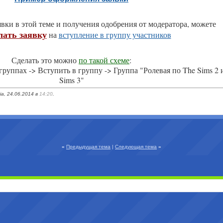
явки в этой теме и получения одобрения от модератора, можете
ать заявку
на
вступление в группу участников
Сделать это можно
по такой схеме
:
группах -> Вступить в группу -> Группа "Ролевая по The Sims 2 
Sims 3"
a, 24.06.2014 в
14:20
.
«
Предыдущая тема
|
Следующая тема
»