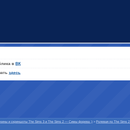
блика в
ВК
нать
здесь
 скины и скриншоты The Sims 3 и The Sims 2 — Симы форева ;)
>
Ролевая по The Sims 2