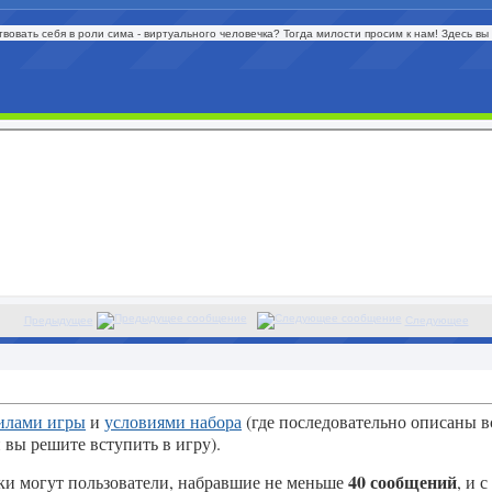
ствовать себя в роли сима - виртуального человечка? Тогда милости просим к нам! Здесь в
Предыдущее
Следующее
илами игры
и
условиями набора
(где последовательно описаны в
 вы решите вступить в игру).
40 сообщений
вки могут пользователи, набравшие не меньше
, и с