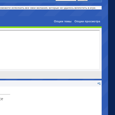
ы сможете исполнить все свои желания, которые не удалось воплотить в игре.
Опции темы
Опции просмотра
#
1
се