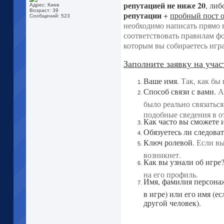
репутацией не ниже 20
, ли
Адрес: Киев
Возраст: 39
репутации
+
пробный пост о
Сообщений: 523
необходимо написать прямо в
соответствовать правилам фо
которым вы собираетесь игр
Заполните заявку на учас
Ваше имя.
Так, как бы
Способ связи с вами.
А
было реально связаться
подобные сведения в о
Как часто вы сможете 
Обязуетесь ли следова
Ключ ролевой.
Если вы
возникнет.
Как вы узнали об игре
на его профиль.
Имя, фамилия персонажа
в игре) или его имя (е
другой человек).