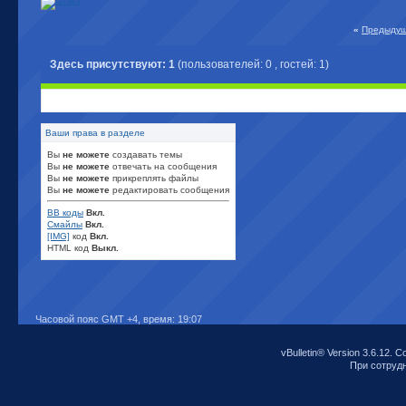
«
Предыдущ
Здесь присутствуют: 1
(пользователей: 0 , гостей: 1)
Ваши права в разделе
Вы
не можете
создавать темы
Вы
не можете
отвечать на сообщения
Вы
не можете
прикреплять файлы
Вы
не можете
редактировать сообщения
BB коды
Вкл.
Смайлы
Вкл.
[IMG]
код
Вкл.
HTML код
Выкл.
Часовой пояс GMT +4, время:
19:07
vBulletin® Version 3.6.12. C
При сотрудни