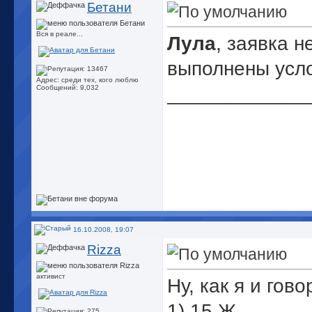
Бетани
Вся в реале...
Лула
, заявка н
выполнены усло
Адрес: среди тех, кого люблю
_____________
Сообщений: 9,032
16.10.2008, 19:07
Rizza
активист
Ну, как я и гов
1) 15,Ж