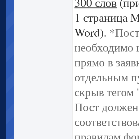
300 слов
(пр
1 страница 
Word).
*Пос
необходимо 
прямо в заявк
отдельным п
скрыв тегом "
Пост должен
соответствов
правилам фо