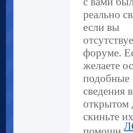
реально св
если вы
отсутствуе
форуме. Е
желаете о
подобные
сведения в
открытом 
скиньте и
Л
помощи