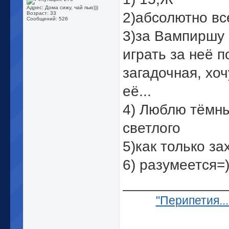
Адрес: Дома сижу, чай пью)))
2)абсолютно вс
Возраст: 33
Сообщений: 526
3)за Вампиршу 
играть за неё п
загадочная, хо
её...
4) Люблю тёмны
светлого
5)как только за
6) разумеется=
_____________
"Перипетия...