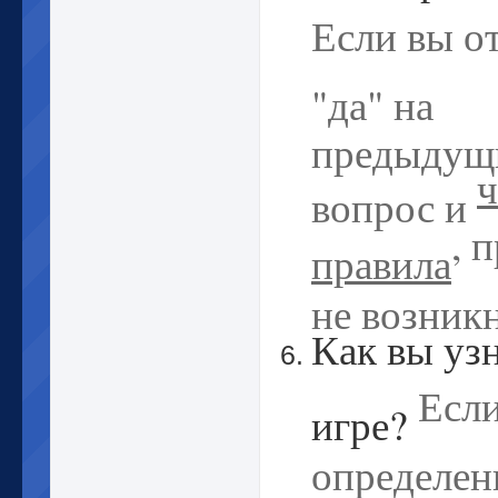
Если вы о
"да" на
предыдущ
ч
вопрос и
, 
правила
не возникн
Как вы уз
Если
игре?
определен