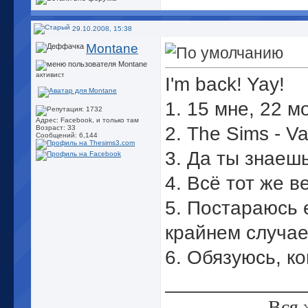
29.10.2008, 15:38
Montane
активист
I'm back! Yay!
1. 15 мне, 22 м
Адрес: Facebook, и только там
2. The Sims - V
Возраст: 33
Сообщений: 6,144
3. Да ты знаешь
4. Всё тот же 
5. Постараюсь 
крайнем случае 
6. Обязуюсь, ко
_____________
Вся 