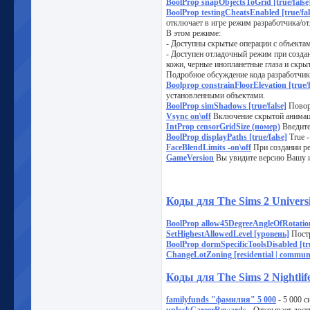
BoolProp snapObjectsToGrid [true/false
BoolProp testingCheatsEnabled [true/fal
отключает в игре режим разработчика/от
В этом режиме:
- Доступны скрытые операции с объектам
- Доступен отладочный режим при созда
кожи, черные инопланетные глаза и скры
Подробное обсуждение кода разработчик
Boolprop constrainFloorElevation [true/f
установленными объектами.
BoolProp simShadows [true/false]
Повора
Vsync on\off
Включение скрытой анимац
IntProp censorGridSize (номер)
Введите
BoolProp displayPaths [true/false]
True -
FaceBlendLimits -on\off
При создании ре
GameVersion
Вы увидите версию Вашу 
Коды для The Sims 2 Universi
BoolProp allow45DegreeAngleOfRotation 
SetHighestAllowedLevel [уровень]
Постр
BoolProp dormSpecificToolsDisabled [tru
ChangeLotZoning [residential | community
Коды для The Sims 2 Nightlif
familyfunds "фамилия" 5 000
- 5 000 