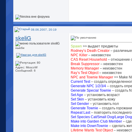
08.06.2007, 20:19
skeliG
Spawn
>> выдает предметы
ньюби
Rodney’s Death Creator
– различные
NPC Killer
– неизвестен
CAS Reset Household
– отношение с
Break Suppressor
– неизвестен
Адрес: MoscoW
Memory Manager
– неизвестен
Сообщений: 6
Ray’s Test Object
– неизвестен
NPC and Townie Manager
>> Make N
Current Test
– создать определенно
Generate NPC 1/2/3/4
– создать опр
Generate Special Townie
– создать N
Set Age
– установить возраст
Set Skin
– установить кожу
Set Gender
– установить пол
Generate Townie
– создать горожан
Repeat Last
– повторить последнего
Set Species Cat/Small Dog/Large D
Make into Garden Club Member
– сде
Make into DownTownie
– сделать жи
Lifetime Wants Test Object
– неизвес