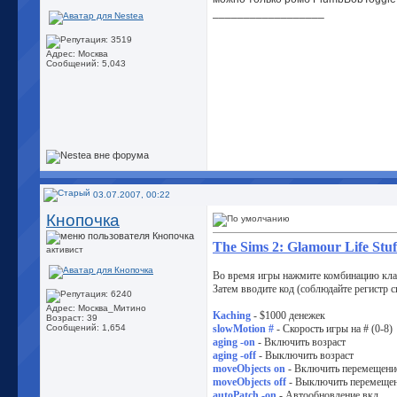
__________________
Адрес: Москва
Сообщений: 5,043
03.07.2007, 00:22
Кнопочка
The Sims 2: Glamour Life Stuf
активист
Во время игры нажмите комбинацию клав
Затем вводите код (соблюдайте регистр 
Адрес: Москва_Митино
Kaching
- $1000 денежек
Возраст: 39
Сообщений: 1,654
slowMotion #
- Скорость игры на # (0-8)
aging -on
- Включить возраст
aging -off
- Выключить возраст
moveObjects on
- Включить перемещени
moveObjects off
- Выключить перемещен
autoPatch -on
- Автообновление вкл.