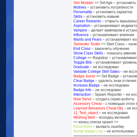
Sim Modder
>> Set Age – установить
Motives
– установить потребности
Personality
– установить характер
Skills
– установить навыки
Career Rewards
– открыть карьерны
Aspiration
– устанавливает индикато
Vampire
– делает вампиром и устана
Influence
– устанавливает влияние
Wants and Fears
– устанавливает ко
Semester Tester
>> Start Class – нач
End Class
– закончить обучение
Show Class Skills
– показать умение
College
>> Registrar – устанавлива
Toggle Bits
– устанавливает уровень
Graduate
– не исследован
Validate College Skill Gates
– не исс
Badge Juicer
>> Set Badge – установ
Clear Badge
– удалить знак отличия
Increase Badge
– не исследован
Badge Info
– не исследован
Interaction
– Spawn Reporter – не ис
New Servo
– создать серво-робота
Accessory Cheat
– с помощью этого
Learned Behaviors Cheat Obj
– не ис
JJ_Test_object
– не исследован
Wishing Well
– колодец желаний
<< конец списка spawn >>
Force Error
– вызвать ошибку
Dump Happy Log
– не использован
=============================