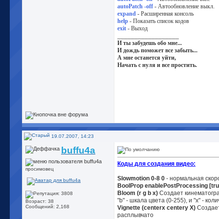
autoPatch -off
- Автообновление выкл.
expand
- Расширенная консоль
help
- Показать список кодов
exit
- Выход
__________________
И ты забудешь обо мне...
И дождь поможет все забыть...
А мне останется уйти,
Начать с нуля и все простить.
19.07.2007, 14:23
buffu4a
Коды для создания видео:
просимовец
Slowmotion 0-8 0
- нормальная скор
BoolProp enablePostProcessing [tru
Bloom (r g b x)
Создает кинематограф
"b" - шкала цвета (0-255), и "x" - ко
Возраст: 38
Сообщений: 2,168
Vignette (centerx centery X)
Создает
расплывчато