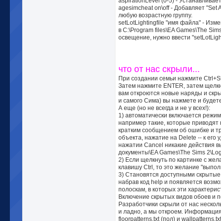
aspirationLevel (0-5) - Устанавлива
agesimcheat on\off - Добавляет "Se
любую возрастную группу.
setLotLightingfile "имя файла" - 
в C:\Program files\EA Games\The Sim
освещение, нужно ввести "setLotLight
что от нас скрыли...
При создании семьи нажмите Ctrl+Shi
Затем нажмите ENTER, затем щелкни
вам откроются новые наряды и скры
и самого Сима) вы нажмете и будете
А еще (но не всегда и не у всех!):
1) автоматически включается режим
например такие, которые приводят 
кратким сообщением об ошибке и тре
объекта, нажатие на Delete -- к ег
нажатии Cancel никакие действия 
документы\EA Games\The Sims 2\Logs\
2) Если щелкнуть по картинке с же
клавишу Ctrl, то это желание "выпол
3) Становятся доступными скрытые к
набрав код help и появляется возм
полоскам, в которых эти характери
Включение скрытых видов обоев и 
Разработчики скрыли от нас несколь
и ладно, а мы откроем. Информация
floorpatterns.txt (пол) и wallpatterns