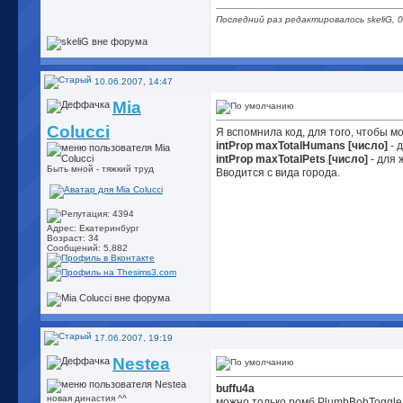
Последний раз редактировалось skeliG, 
10.06.2007, 14:47
Mia
Colucci
Я вспомнила код, для того, чтобы м
intProp maxTotalHumans [число]
- 
intProp maxTotalPets [число]
- для 
Быть мной - тяжкий труд
Вводится с вида города.
Адрес: Екатеринбург
Возраст: 34
Сообщений: 5,882
17.06.2007, 19:19
Nestea
buffu4a
новая династия ^^
можно только ромб PlumbBobToggle 