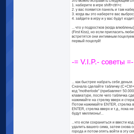
это можно исправить следующим сп
1. наберите в игре shift+ctrl+c
2. у вас появится панель и там набе
3. когда вы это наберете вас выброс
4. зайдите в игру и у вас будут езд
... что у подростков (когда влюблен
(First Kiss), но если пригласить лю
встретятся они интимным поцелуем,
первый поцелуй!
-= V.I.P.- советы =-
... как быстрее набрать себе деньги.
Сначала сделайте табличку (C+Ctrl+S
код "motherlode" (прибавляет 50.000
клавиатуре, после чего табличка с
нажимайте на стрелку вверх и стер
Потом нажимайте ENTER, стрелка вв
ENTER, стрелка вверх и т.д., пока не
будут миллионы!...
...что если сохраниться и ввести код
удалить вашего сима, затем снова 
города и потом опять войти в эту с