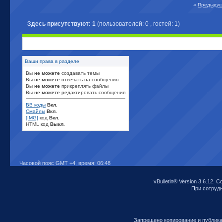
«
Предыдущ
Здесь присутствуют: 1
(пользователей: 0 , гостей: 1)
Ваши права в разделе
Вы
не можете
создавать темы
Вы
не можете
отвечать на сообщения
Вы
не можете
прикреплять файлы
Вы
не можете
редактировать сообщения
BB коды
Вкл.
Смайлы
Вкл.
[IMG]
код
Вкл.
HTML код
Выкл.
Часовой пояс GMT +4, время:
06:48
vBulletin® Version 3.6.12. C
При сотрудни
Запрещено копирование и публик