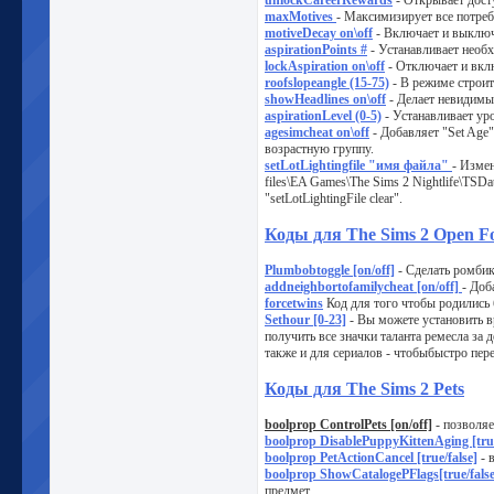
unlockCareerRewards
- Открывает дост
maxMotives
- Максимизирует все потреб
motiveDecay on\off
- Включает и выключ
aspirationPoints #
- Устанавливает необ
lockAspiration on\off
- Отключает и вкл
roofslopeangle (15-75)
- В режиме строит
showHeadlines on\off
- Делает невидимы
aspirationLevel (0-5)
- Устанавливает уро
agesimcheat on\off
- Добавляет "Set Age
возрастную группу.
setLotLightingfile "имя файла"
- Изме
files\EA Games\The Sims 2 Nightlife\TSD
"setLotLightingFile clear".
Коды для The Sims 2 Open Fo
Plumbobtoggle [on/off]
- Сделать ромби
addneighbortofamilycheat [on/off]
- Доб
forcetwins
Код для того чтобы родились
Sethour [0-23]
- Вы можете установить в
получить все значки таланта ремесла за
также и для сериалов - чтобыбыстро пере
Коды для The Sims 2 Pets
boolprop ControlPets [on/off]
- позволяе
boolprop DisablePuppyKittenAging [true
boolprop PetActionCancel [true/false]
- 
boolprop ShowCatalogePFlags[true/false
предмет.