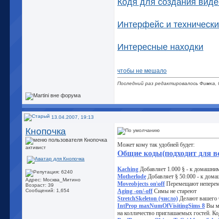
Кодя для создания виде
Интерфейс и техническ
Интересные находки
чтобы не мешало
Последний раз редактировалось Фимка, 
13.04.2007, 19:13
Кнопочка
Может кому так удобней будет:
активист
Общие коды(подходит для в
Kaching
Добавляет 1.000 § - к домашни
Motherlode
Добавляет § 50.000 - к дом
Адрес: Москва_Митино
Moveobjects on\off
Перемещают неперем
Возраст: 39
Сообщений: 1,654
Aging -on/-off
Симы не стареют
StretchSkeleton (число)
Делают вашего С
IntProp maxNumOfVisitingSims 8
Вы мо
на колличество приглашаемых гостей. Код