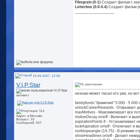
Filmgrain (0-1)
Создает фильм с зе
Letterbox (0.0-0.4)
Создает фильм у
__________________
15.09.2007, 12:09
V.I.P.Star
незнаю может писал кто уже, но вот
активист
familyfunds "фамилия" 5 000 - 5 00
unlockCareerRewards - Открывает д
maxMotives - Максимизирует все пот
Адрес: в Мосскве
motiveDecay on\off - Включает и в
Возраст: 33
aspirationPoints # - Устанавливает
Сообщений: 547
lockAspiration on\off - Отключает и
roofslopeangle (15-75) - В режиме с
showHeadlines on\off - Делает нев