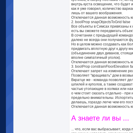
внутрь куста освещение, что будет 
как я уже говорил, количество вар
лишь от вашего воображения.
Отключается данная возможность ко
2. boolProp snapObjectsToGrid false
Все объекты в Симсах привязаны к 
есть вы сможете передвигать объект
В сочетании с предыдущей командо
далеко не всегда они получаются ф
Но в целом можно создавать как б
придвигать вплотную друг к другу 
(объединение двух диванов, стоящих
вполне симпатичный уголок).
Отключается данная возможность ком
3. boolProp constrainFloorElevation fa
Отключает запрет на изменение ре
Позволяет "вращивать" дом в возвы
Вкратце же - команда позволяет дел
шпилей и куполов, а также создава
частью утопающие в холмах или нах
о чем стоит сказать отдельно - пр
предельно внимательны. Испортить 
делаешь, гораздо легче чем его пос
Отключается данная возможность кома
А знаете ли вы ...
... что, если вас выбрасывает, ког