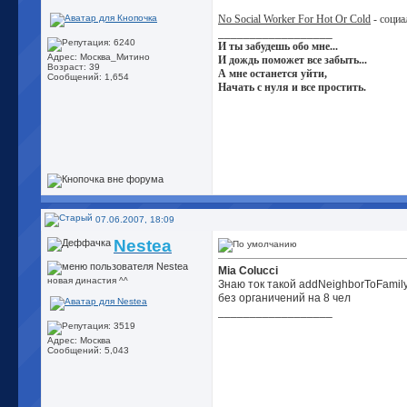
No Social Worker For Hot Or Cold
- социа
__________________
И ты забудешь обо мне...
Адрес: Москва_Митино
И дождь поможет все забыть...
Возраст: 39
А мне останется уйти,
Сообщений: 1,654
Начать с нуля и все простить.
07.06.2007, 18:09
Nestea
Mia Colucci
новая династия ^^
Знаю ток такой addNeighborToFamily 
без органичений на 8 чел
__________________
Адрес: Москва
Сообщений: 5,043