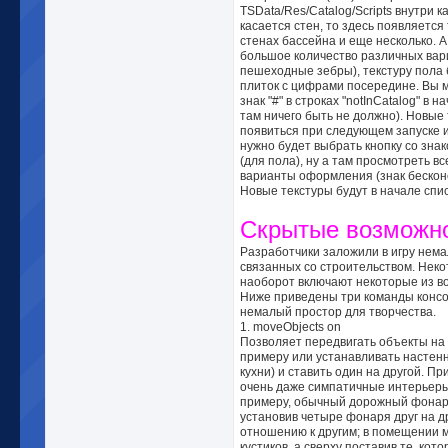
TSData/Res/Catalog/Scripts внутри к
касается стен, то здесь появляется
стенах бассейна и еще несколько. 
большое количество различных вар
пешеходные зебры), текстуру пола 
плиток с цифрами посередине. Вы 
знак "#" в строках "notInCatalog" в
там ничего быть не должно). Новые
появиться при следующем запуске и
нужно будет выбрать кнопку со зна
(для пола), ну а там просмотреть в
варианты оформления (знак бесконе
Новые текстуры будут в начале спис
Скрытые возможно
Разработчики заложили в игру нема
связанных со строительством. Неко
наоборот включают некоторые из в
Ниже приведены три команды консо
немалый простор для творчества.
1. moveObjects on
Позволяет передвигать объекты на 
примеру или устанавливать настенн
кухни) и ставить один на другой. П
очень даже симпатичные интерьеры 
примеру, обычный дорожный фонарь
установив четыре фонаря друг на др
отношению к другим; в помещении м
кустиков, а сверху поставив те, ко