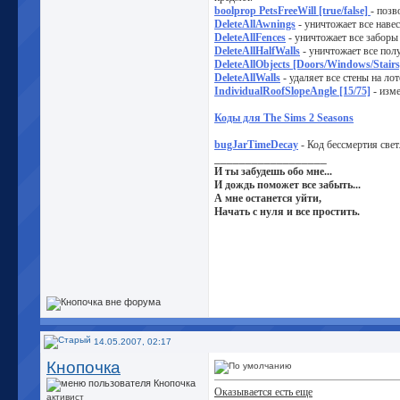
boolprop PetsFreeWill [true/false]
- позв
DeleteAllAwnings
- уничтожает все навес
DeleteAllFences
- уничтожает все заборы 
DeleteAllHalfWalls
- уничтожает все пол
DeleteAllObjects [Doors/Windows/Stairs
DeleteAllWalls
- удаляет все стены на лот
IndividualRoofSlopeAngle [15/75]
- изм
Коды для The Sims 2 Seasons
bugJarTimeDecay
- Код бессмертия свет
__________________
И ты забудешь обо мне...
И дождь поможет все забыть...
А мне останется уйти,
Начать с нуля и все простить.
14.05.2007, 02:17
Кнопочка
Оказывается есть еще
активист