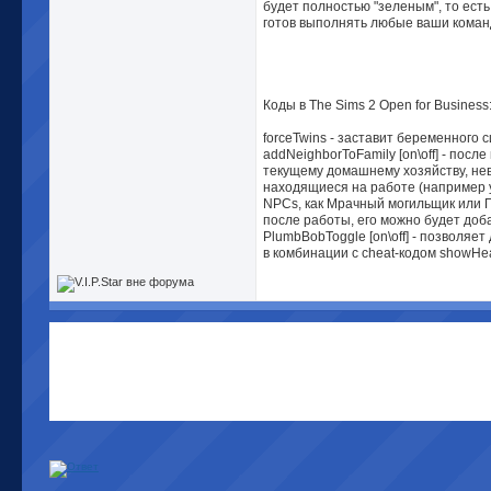
будет полностью "зеленым", то ест
готов выполнять любые ваши коман
Коды в The Sims 2 Open for Business
forceTwins - заставит беременног
addNeighborToFamily [on\off] - посл
текущему домашнему хозяйству, нев
находящиеся на работе (например уб
NPCs, как Мрачный могильщик или Г
после работы, его можно будет доб
PlumbBobToggle [on\off] - позволя
в комбинации с cheat-кодом showHead