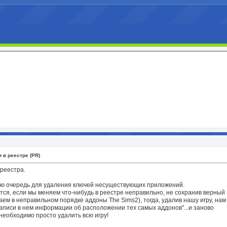
 в реестре (PR)
реестра.
ую очередь для удаления ключей несуществующих приложений.
тся, если мы меняем что-нибудь в реестре неправильно, не сохранив верный
аем в неправильном порядке аддоны The Sims2), тогда, удалив нашу игру, нам
аписи в нем информации об расположении тех самых аддонов"...и заново
 необходимо просто удалить всю игру!