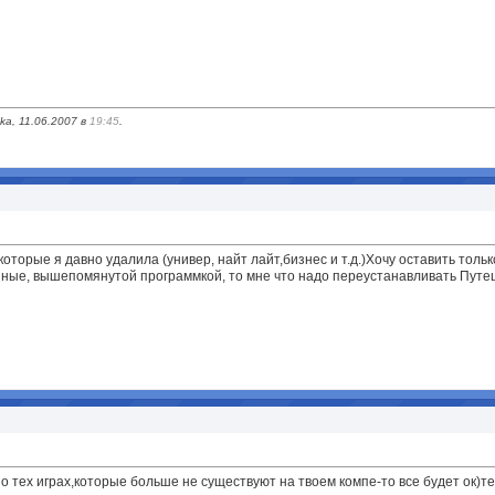
a, 11.06.2007 в
19:45
.
которые я давно удалила (универ, найт лайт,бизнес и т.д.)Хочу оставить тол
нные, вышепомянутой программкой, то мне что надо переустанавливать Путеш
о тех играх,которые больше не существуют на твоем компе-то все будет ок)те