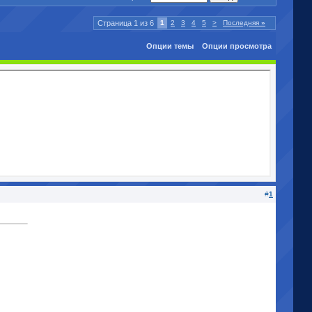
Страница 1 из 6
1
2
3
4
5
>
Последняя
»
Опции темы
Опции просмотра
#
1