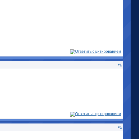
#
4
#
5