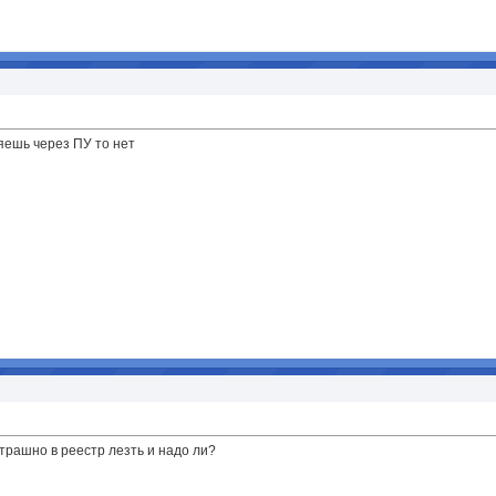
ляешь через ПУ то нет
страшно в реестр лезть
и надо ли?