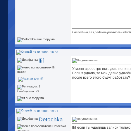
Последний раз редактировалось Detochk
09.01.2008, 19:06
lfif
У меня в реестре есть доплнения, 
ньюби
Если я удалю, те мои давно удалё
после всего этого будут работать?
Сообщений: 29
09.01.2008, 19:21
Detochka
lfif
если ты удалишь записи только 
активист