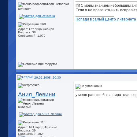
lfif
С моим знанием небольшим англи
активист
Если я не права кто-нить исправьт
__________________
Попади в самый Центр Интернета
Адрес: Столица Сибири
Возраст: 38
Сообщений: 1,079
26.02.2008, 20:30
Ания_Левини
у меня раньше была пиратская вер
бывалый
Адрес: МО,город Фрязино
Возраст: 39
Сообщений: 182