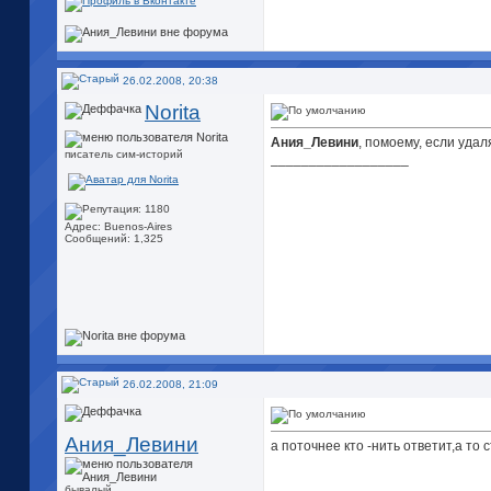
26.02.2008, 20:38
Norita
Ания_Левини
, помоему, если уда
писатель сим-историй
__________________
Адрес: Buenos-Aires
Сообщений: 1,325
26.02.2008, 21:09
Ания_Левини
а поточнее кто -нить ответит,а то 
бывалый