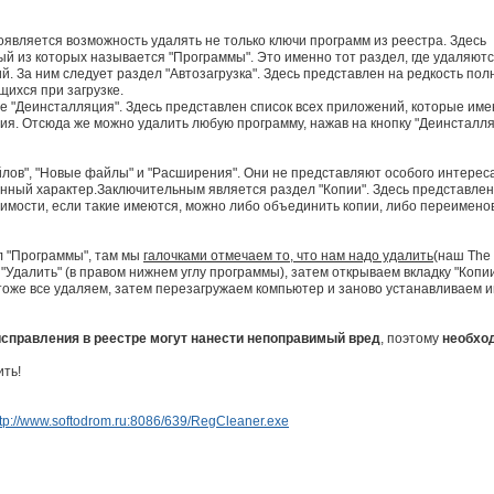
является возможность удалять не только ключи программ из реестра. Здесь
ый из которых называется "Программы". Это именно тот раздел, где удаляют
 За ним следует раздел "Автозагрузка". Здесь представлен на редкость по
щихся при загрузке.
 "Деинсталляция". Здесь представлен список всех приложений, которые име
ия. Отсюда же можно удалить любую программу, нажав на кнопку "Деинсталл
ов", "Новые файлы" и "Расширения". Они не представляют особого интереса
онный характер.Заключительным является раздел "Копии". Здесь представлен
имости, если такие имеются, можно либо объединить копии, либо переимено
л "Программы", там мы
галочками отмечаем то, что нам надо удалить
(наш The
"Удалить" (в правом нижнем углу программы), затем открываем вкладку "Копии
о тоже все удаляем, затем перезагружаем компьютер и заново устанавливаем и
правления в реестре могут нанести непоправимый вред
, поэтому
необхо
ить!
ttp://www.softodrom.ru:8086/639/RegCleaner.exe