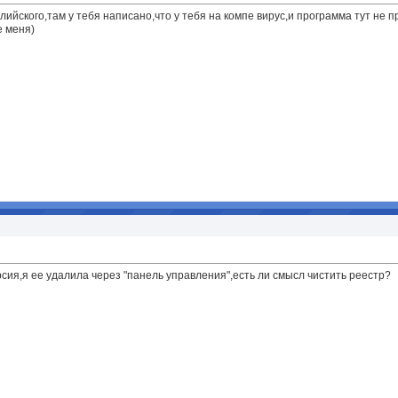
йского,там у тебя написано,что у тебя на компе вирус,и программа тут не п
е меня)
сия,я ее удалила через "панель управления",есть ли смысл чистить реестр?