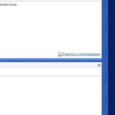
ричем была.
#
6