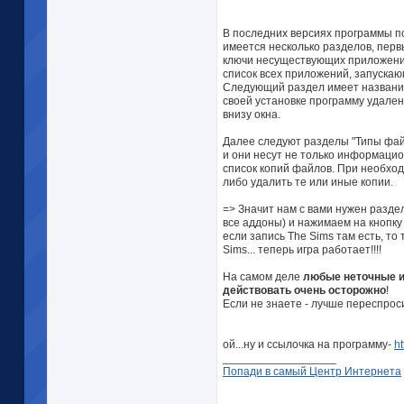
В последних версиях программы по
имеется несколько разделов, перв
ключи несуществующих приложений.
список всех приложений, запускаю
Следующий раздел имеет название
своей установке программу удален
внизу окна.
Далее следуют разделы "Типы файл
и они несут не только информаци
список копий файлов. При необход
либо удалить те или иные копии.
=> Значит нам с вами нужен разде
все аддоны) и нажимаем на кнопку 
если запись The Sims там есть, т
Sims... теперь игра работает!!!!
На самом деле
любые неточные ис
действовать очень осторожно
!
Если не знаете - лучше переспрос
ой...ну и ссылочка на программу-
h
__________________
Попади в самый Центр Интернета