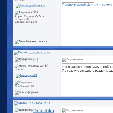
__________________
Попади в самый Центр Интернета
Адрес: Столица Сибири
Возраст: 38
Сообщений: 1,079
10.01.2008, 19:06
lfif
Я скачала эту программку, а мой ко
ньюби
По совету с соседнего раздела, уд
Сообщений: 29
10.01.2008, 20:12
Detochka