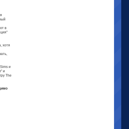
ся
лный
ют в
яция"
, хотя
вать,
 Sims и
" и
гру The
димо