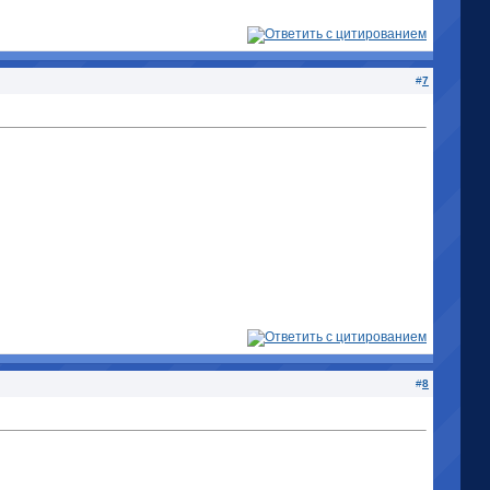
#
7
#
8