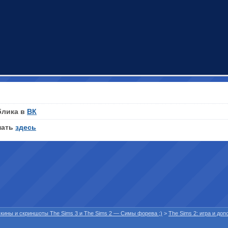
блика в
ВК
нать
здесь
 скины и скриншоты The Sims 3 и The Sims 2 — Симы форева ;)
>
The Sims 2: игра и до