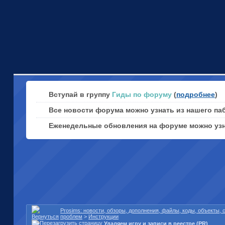
Вступай в группу
Гиды по форуму
(
подробнее
)
Все новости форума можно узнать из нашего па
Еженедельные обновления на форуме можно уз
Prosims: новости, обзоры, дополнения, файлы, коды, объекты,
проблем
>
Инструкции
Удаляем игру и записи в реестре (PR)