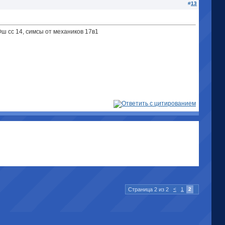
#
13
Фш сс 14, симсы от механиков 17в1
Страница 2 из 2
<
1
2