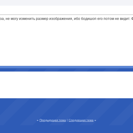
за, не могу изменить размер изображения, ибо бодишоп его потом не видит. 
«
Предыдущая тема
|
Следующая тема
»