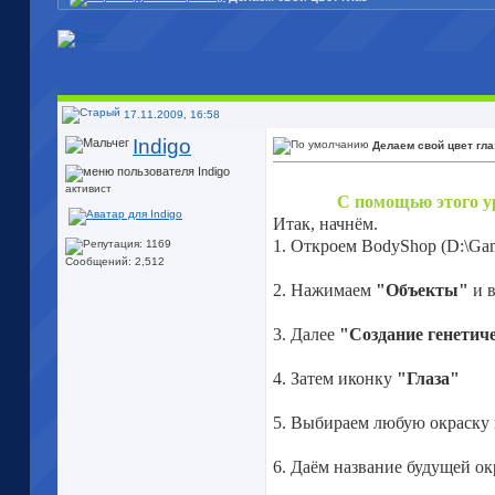
17.11.2009, 16:58
Indigo
Делаем свой цвет гла
активист
С помощью этого ур
Итак, начнём.
1. Откроем BodyShop (D:\Ga
Сообщений: 2,512
2. Нажимаем
"Объекты"
и в
3. Далее
"Создание генетич
4. Затем иконку
"Глаза"
5. Выбираем любую окраску 
6. Даём название будущей ок