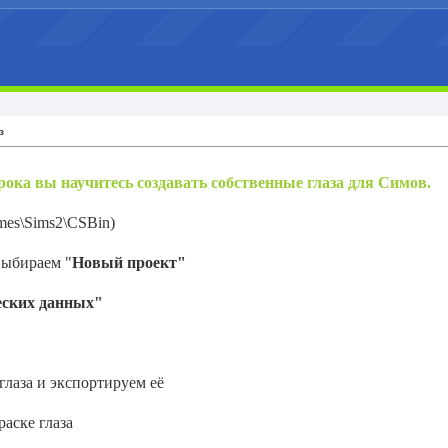
з
ока вы научитесь создавать собственные глаза для Симов.
mes\Sims2\CSBin)
ыбираем "
Новый проект"
еских данных"
глаза и экспортируем её
раске глаза