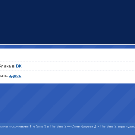
блика в
ВК
нать
здесь
 скины и скриншоты The Sims 3 и The Sims 2 — Симы форева ;)
>
The Sims 2: игра и до