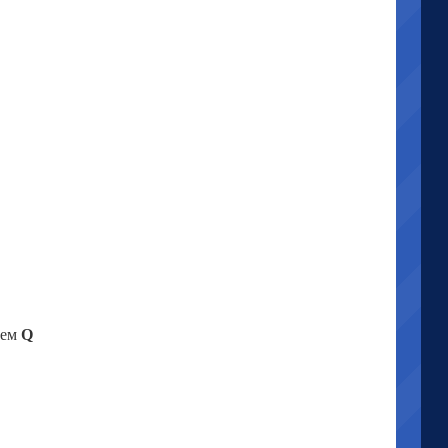
аем
Q