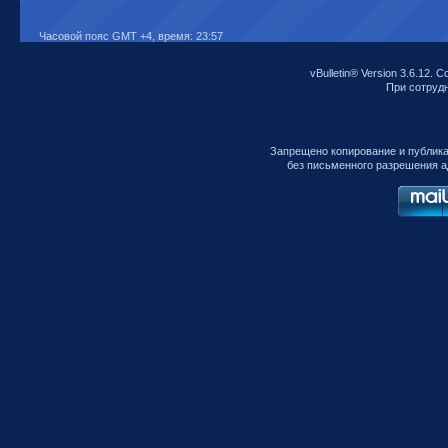
Часовой пояс GMT +4, время:
23:57
vBulletin® Version 3.6.12. C
При сотрудни
Запрещено копирование и публик
без письменного разрешения а