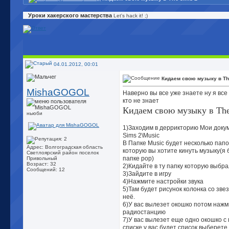
Уроки хакерского мастерства
Let's hack it! ;)
04.01.2012, 00:01
Кидаем свою музыку в Th
MishaGOGOL
Наверно вы все уже знаете ну я вс
кто не знает
Кидаем свою музыку в The
ньюби
1)Заходим в деррикторию Мои доку
Sims 2\Music
В Папке Music будет несколько папо
Адрес: Волгоградская область
которую вы хотите кинуть музыку(я 
Светлоярский район поселок
папке pop)
Привольный
Возраст: 32
2)Кидайте в ту папку которую выбр
Сообщений: 12
3)Зайдите в игру
4)Нажмите настройки звука
5)Там будет рисунок колонка со зве
неё.
6)У вас вылезет окошко потом наж
радиостанцию
7)У вас вылезет еще одно окошко с
списке у вас будет список выберете