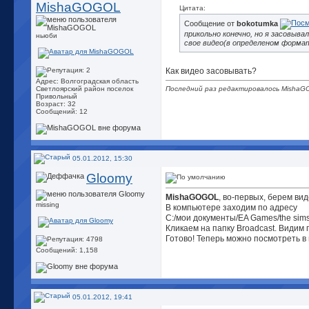
MishaGOGOL
Цитата:
Сообщение от
bokotumka
прикольно конечно, но я засовыва
ньюби
свое видео(в определеном формат
Как видео засовывать?
Адрес: Волгоградская область
Светлоярский район поселок
Последний раз редактировалось MishaG
Привольный
Возраст: 32
Сообщений: 12
05.01.2012, 15:30
Gloomy
MishaGOGOL
, во-первых, берем вид
missing
В компьютере заходим по адресу
C:/мои документы/EA Games/the sims
Кликаем на папку Broadcast. Видим 
Готово! Теперь можно посмотреть в 
Сообщений: 1,158
05.01.2012, 19:41