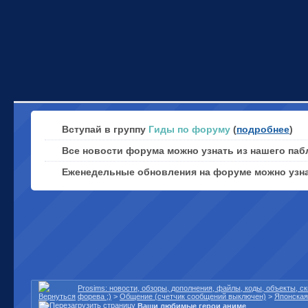
Вступай в группу
Гиды по форуму
(
подробнее
)
Все новости форума можно узнать из нашего паб
Еженедельные обновления на форуме можно узн
Prosims: новости, обзоры, дополнения, файлы, коды, объекты, 
форева ;)
>
Общение (счетчик сообщений выключен)
>
Японская
Ваши любимые герои аниме