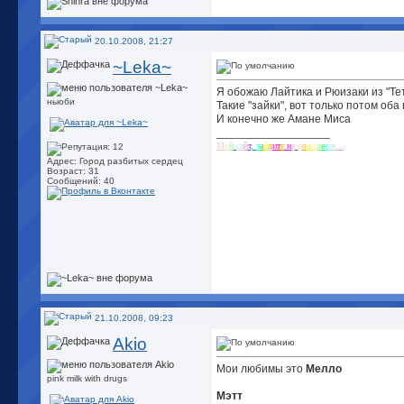
20.10.2008, 21:27
~Leka~
Я обожаю Лайтика и Рюизаки из "Те
ньюби
Такие "зайки", вот только потом оба
И конечно же Амане Миса
__________________
М
о
й
с
а
й
т
,
з
а
й
д
и
т
е
н
е
п
о
ж
а
л
е
е
т
е
...
Адрес: Город разбитых сердец
Возраст: 31
Сообщений: 40
21.10.2008, 09:23
Akio
Мои любимы это
Мелло
pink milk with drugs
Мэтт