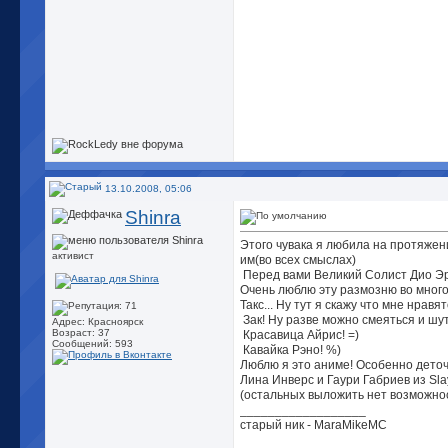
13.10.2008, 05:06
Shinra
Этого чувака я любила на протяжен
активист
им(во всех смыслах)
Перед вами Великий Солист Дио Эра
Очень люблю эту размозню во много
Такс... Ну тут я скажу что мне нравят
Зак! Ну разве можно смеяться и шут
Адрес: Красноярск
Возраст: 37
Красавица Айрис! =)
Сообщений: 593
Кавайка Рэно! %)
Люблю я это аниме! Особенно деточ
Лина Инверс и Гаури Габриев из Sla
(остальных выложить нет возможнос
__________________
старый ник - MaraMikeMC