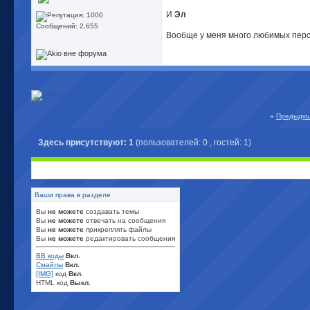
И
Эл
Сообщений: 2,655
Вообще у меня много любимых перс
«
Предыдущ
Здесь присутствуют: 1
(пользователей: 0 , гостей: 1)
Ваши права в разделе
Вы
не можете
создавать темы
Вы
не можете
отвечать на сообщения
Вы
не можете
прикреплять файлы
Вы
не можете
редактировать сообщения
BB коды
Вкл.
Смайлы
Вкл.
[IMG]
код
Вкл.
HTML код
Выкл.