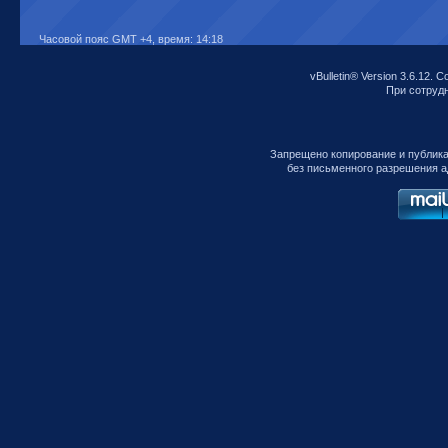
Часовой пояс GMT +4, время:
14:18
vBulletin® Version 3.6.12. C
При сотрудни
Запрещено копирование и публик
без письменного разрешения а