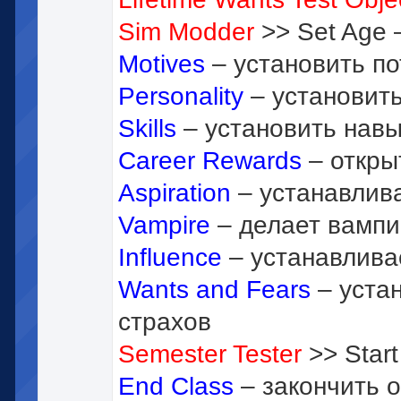
Sim Modder
>> Set Age 
Motives
– установить п
Personality
– установить
Skills
– установить нав
Career Rewards
– откры
Aspiration
– устанавлива
Vampire
– делает вампи
Influence
– устанавлива
Wants and Fears
– уста
страхов
Semester Tester
>> Start
End Class
– закончить 