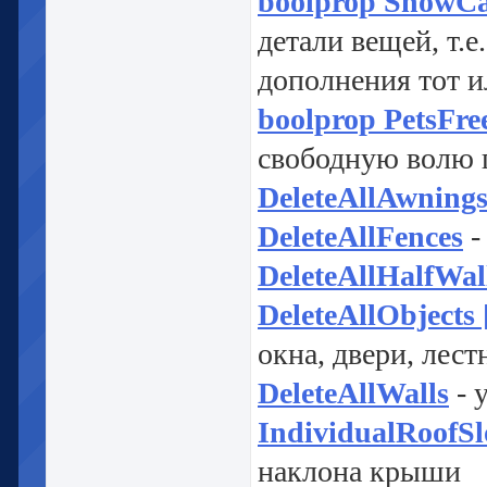
boolprop ShowCat
детали вещей, т.е
дополнения тот и
boolprop PetsFree
свободную волю 
DeleteAllAwning
DeleteAllFences
-
DeleteAllHalfWal
DeleteAllObjects
окна, двери, лест
DeleteAllWalls
- 
IndividualRoofSl
наклона крыши