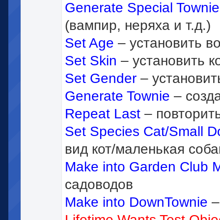
Generate Special Townie
(вампир, неряха и т.д.)
Set Age
– установить в
Set Skin
– установить к
Set Gender
– установит
Generate Townie
– созд
Repeat Last
– повторить
Set Species Cat/Small 
вид кот/маленькая соб
Make into Garden Club
садоводов
Make into DownTownie
–
Lifetime Wants Test Obje