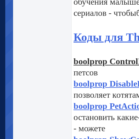
обучения малышей
сериалов - чтобы
Коды для The
boolprop ControlP
петсов
boolprop Disable
позволяет котята
boolprop PetActio
остановить какие
- можете