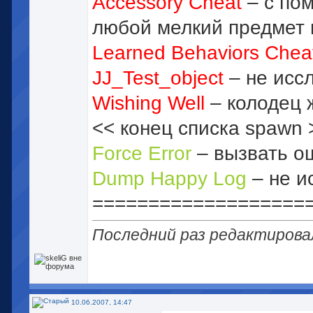
Accessory Cheat
– с по
любой мелкий предмет
Learned Behaviors Chea
JJ_Test_object
– не исс
Wishing Well
– колодец 
<< конец списка spawn 
Force Error
– вызвать о
Dump Happy Log
– не и
===================
Последний раз редактировал
10.06.2007, 14:47