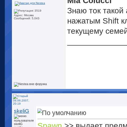
Mia Colucci
Знаю ток такой 
Адрес: Москва
нажатым Shift к
Сообщений: 5,043
текущему семей
_____________
08.06.2007,
20:19
skeliG
Spawn
>> выдает пред