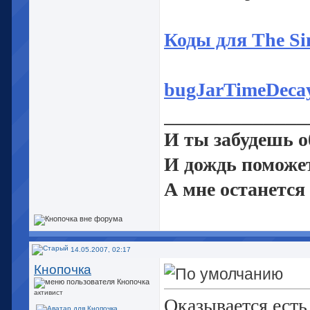
Коды для The Si
bugJarTimeDeca
_____________
И ты забудешь об
И дождь поможет
А мне останется
Начать с нуля и 
14.05.2007, 02:17
Кнопочка
активист
Оказывается есть