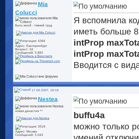
Mia
Colucci
Я вспомнила ко
Быть мной - тяжкий труд
иметь больше 8 
intProp maxTot
Адрес: Екатеринбург
Возраст: 34
intProp maxTot
Сообщений: 5,882
Вводится с вида
17.06.2007, 19:19
Nestea
новая династия ^^
buffu4a
можно только р
Адрес: Москва
умений отключи
Сообщений: 5,043