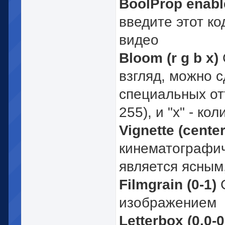
BoolProp enable
введите этот ко
видео
Bloom (r g b x)
взгляд, можно с
специальных отте
255), и "x" - ко
Vignette (cente
кинематографич
является ясным,
Filmgrain (0-1)
С
изображением
Letterbox (0.0-0