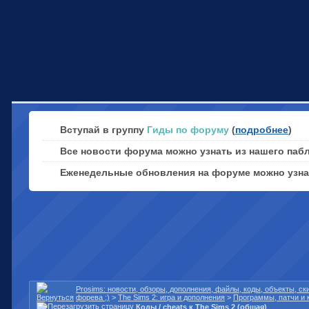
Вступай в группу
Гиды по форуму
(
подробнее
)
Все новости форума можно узнать из нашего паб
Еженедельные обновления на форуме можно узн
Prosims: новости, обзоры, дополнения, файлы, коды, объекты, с
форева ;)
>
The Sims 2: игра и дополнения
>
Программы, патчи и 
Коды / cheats к The Sims 2 (общая)