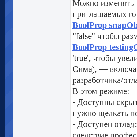
Можно изменять 
приглашаемых гос
BoolProp snapObj
"false" чтобы раз
BoolProp testingC
'true', чтобы ув
Сима), — включа
разработчика/отл
В этом режиме:
- Доступны скрыт
нужно щелкать по
- Доступен отлад
следствие профе