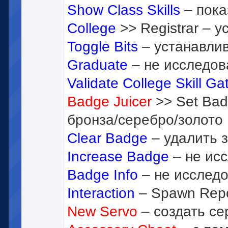
Show Class Skills
– пока
College
>> Registrar – 
Toggle Bits
– устанавлив
Graduate
– не исследов
Validate College Skill Ga
Badge Juicer
>> Set Bad
бронза/серебро/золото
Clear Badge
– удалить з
Increase Badge
– не ис
Badge Info
– не исслед
Interaction
– Spawn Repo
New Servo
– создать се