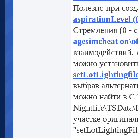
Полезно при соз
aspirationLevel (
Стремления (0 - 
agesimcheat on\of
взаимодействий. 
можно установит
setLotLightingf
выбрав альтерна
можно найти в C:
Nightlife\TSData\
участке оригинал
"setLotLightingFil