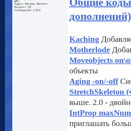
Общие коды(
Адрес: Москва_Митино
Возраст: 39
Сообщений: 1,654
дополнений)
Kaching
Добавляе
Motherlode
Добав
Moveobjects on\o
объекты
Aging -on/-off
Сим
StretchSkeleton 
выше. 2.0 - двойн
IntProp maxNumO
приглашать больш