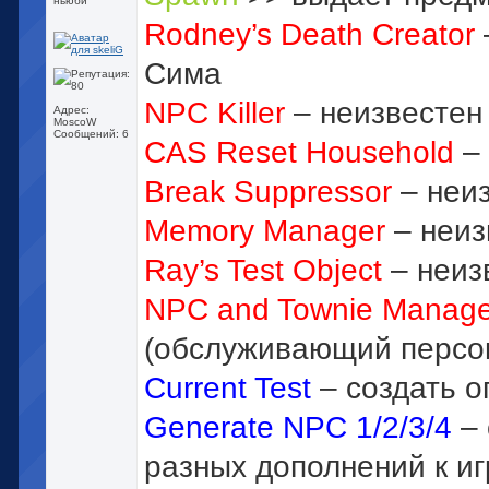
ньюби
Rodney’s Death Creator
Сима
NPC Killer
– неизвестен
Адрес:
MoscoW
Сообщений: 6
CAS Reset Household
– 
Break Suppressor
– неи
Memory Manager
– неиз
Ray’s Test Object
– неиз
NPC and Townie Manage
(обслуживающий персо
Current Test
– создать 
Generate NPC 1/2/3/4
– 
разных дополнений к иг