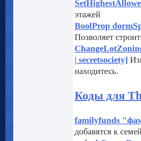
SetHighestAllowe
этажей
BoolProp dormSpec
Позволяет строит
ChangeLotZoning 
| secretsociety]
Изм
находитесь.
Коды для The
familyfunds "фа
добавятся к семе