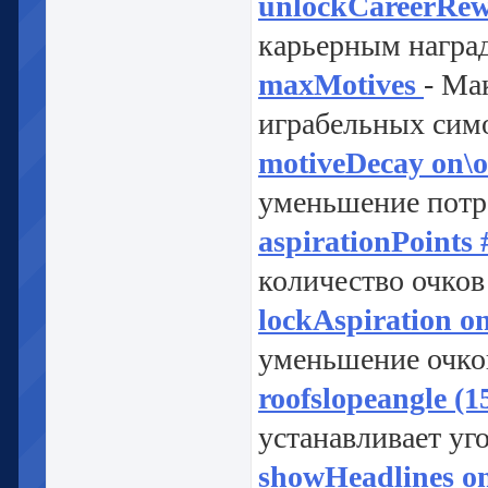
unlockCareerRe
карьерным награ
maxMotives
- Ма
играбельных симо
motiveDecay on\o
уменьшение потр
aspirationPoints 
количество очков
lockAspiration on
уменьшение очков
roofslopeangle (1
устанавливает уг
showHeadlines on