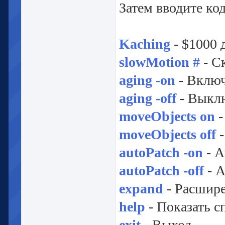
Затем вводите ко
Kaching
- $1000 
slowMotion #
- Ск
aging -on
- Включ
aging -off
- Выклю
moveObjects on
-
moveObjects off
-
autoPatch -on
- А
autoPatch -off
- 
expand
- Расшире
help
- Показать с
exit
- Выход