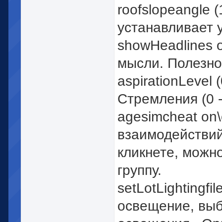
roofslopeangle 
устанавливает у
showHeadlines 
мысли. Полезно
aspirationLevel 
Стремления (0 -
agesimcheat on\
взаимодействий
кликнете, можн
группу.
setLotLightingfi
освещение, вы