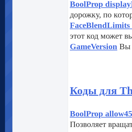
BoolProp displayP
дорожку, по котор
FaceBlendLimits 
этот код может в
GameVersion
Вы 
Коды для The
BoolProp allow45
Позволяет вращат