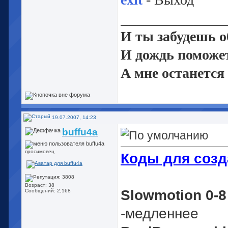
_____________
И ты забудешь об
И дождь поможет
А мне останется
Начать с нуля и 
19.07.2007, 14:23
buffu4a
просимовец
Коды для созд
Возраст: 38
Slowmotion 0-8
Сообщений: 2,168
-медленнее