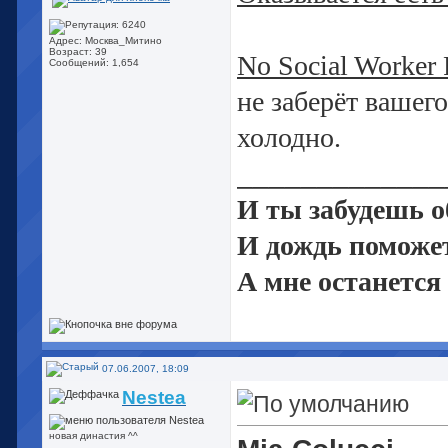
Адрес: Москва_Митино
Возраст: 39
No Social Worker 
Сообщений: 1,654
не заберёт вашег
холодно.
_____________
И ты забудешь об
И дождь поможет
А мне останется
Начать с нуля и 
07.06.2007, 18:09
Nestea
новая династия ^^