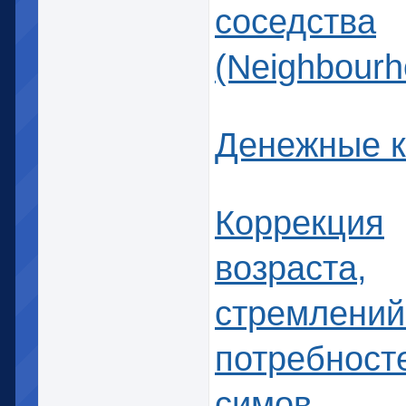
соседства
(Neighbourh
Денежные 
Коррекция
возраста,
стремлений
потребност
симов