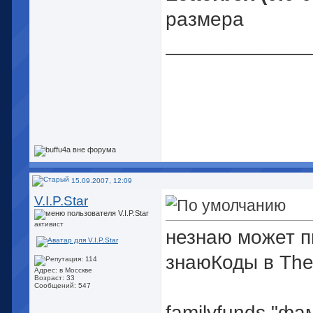
размера
_____________
15.09.2007, 12:09
V.I.P.Star
активист
незнаю может пи
знаюКоды в The
Адрес: в Мосскве
Возраст: 33
Сообщений: 547
familyfunds "фа