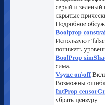
серый и зеленый 
скрытые прическ
Подробное обсужд
Boolprop constrai
Используют 'fals
понижать уровень
BoolProp simShad
сима.
Vsync on\off
Вклю
Возможны ошибк
IntProp censorGr
убрать цензуру