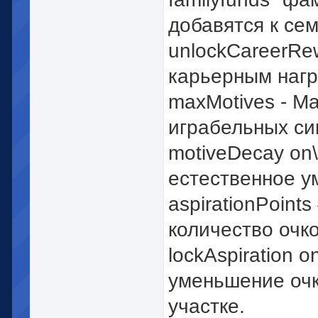
добавятся к се
unlockCareerRe
карьерным нагр
maxMotives - М
играбельных си
motiveDecay on\
естественное у
aspirationPoint
количество очк
lockAspiration o
уменьшение очк
участке.