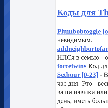
Коды для The
Plumbobtoggle [o
невидимым.
addneighbortofam
НПСя в семью - о
forcetwins
Код дл
Sethour [0-23]
- В
час дня. Это - ве
ваши навыки или 
день, иметь боль