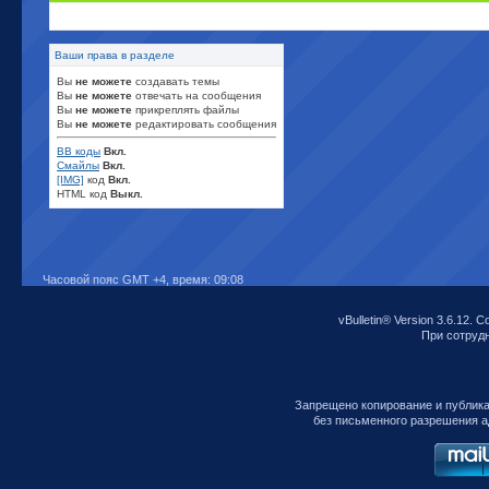
Ваши права в разделе
Вы
не можете
создавать темы
Вы
не можете
отвечать на сообщения
Вы
не можете
прикреплять файлы
Вы
не можете
редактировать сообщения
BB коды
Вкл.
Смайлы
Вкл.
[IMG]
код
Вкл.
HTML код
Выкл.
Часовой пояс GMT +4, время:
09:08
vBulletin® Version 3.6.12. C
При сотрудни
Запрещено копирование и публик
без письменного разрешения а