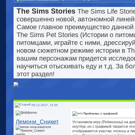
The Sims Stories
The Sims Life Stor
совершенно новой, автономной линейк
Самое главное преимущество данной л
The Sims Pet Stories (Истории о питом
питомцами, играйте с ними, дрессируй
новом сюжетном режиме истории в The
вашим персонажам придется исследов
научиться отыскивать еду и т.д. За 
этот раздел!
09.12.2017, 15:35
Проблемы с графикой
Лемони_Сникет
Установила игру (Робинзоны) на д
ноутбук, но с графикой творится чт
отображаются участки, полосы и ли
ньюби