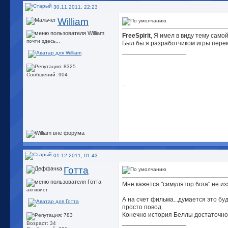
30.11.2011, 22:23
William
FreeSpirit
, Я имел в виду тему самой
почти здесь...
Был бы я разработчиком игры пере
__________________
Сообщений: 904
...
01.12.2011, 01:43
Готта
Мне кажется "симулятор бога" не из
активист
А на счет фильма...думается это бу
просто повод.
Конечно история Беллы достаточно 
__________________
Возраст: 34