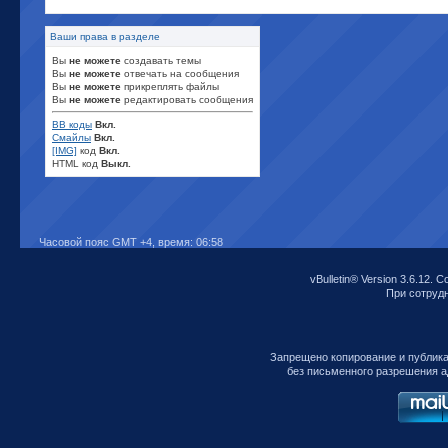
Ваши права в разделе
Вы
не можете
создавать темы
Вы
не можете
отвечать на сообщения
Вы
не можете
прикреплять файлы
Вы
не можете
редактировать сообщения
BB коды
Вкл.
Смайлы
Вкл.
[IMG]
код
Вкл.
HTML код
Выкл.
Часовой пояс GMT +4, время:
06:58
vBulletin® Version 3.6.12. C
При сотрудни
Запрещено копирование и публик
без письменного разрешения а