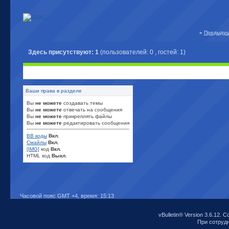
«
Предыдущ
Здесь присутствуют: 1
(пользователей: 0 , гостей: 1)
Ваши права в разделе
Вы
не можете
создавать темы
Вы
не можете
отвечать на сообщения
Вы
не можете
прикреплять файлы
Вы
не можете
редактировать сообщения
BB коды
Вкл.
Смайлы
Вкл.
[IMG]
код
Вкл.
HTML код
Выкл.
Часовой пояс GMT +4, время:
15:13
vBulletin® Version 3.6.12. C
При сотрудни