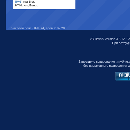
[IMG]
код
Вкл.
HTML код
Выкл.
Часовой пояс GMT +4, время:
07:28
vBulletin® Version 3.6.12. C
При сотрудни
Запрещено копирование и публик
без письменного разрешения а