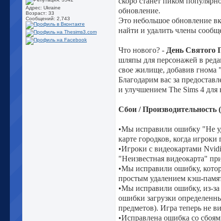
скоро станет пиком популярно
Адрес: Ukraine
обновление.
Возраст: 33
Сообщений: 2,743
Это небольшое обновление вк
найти и удалить члены сообще
Что нового? -
День Святого 
шляпы для персонажей в реда
свое жилище, добавив гнома
Благодарим вас за предостав
и улучшением The Sims 4 для 
Сбои / Производительность 
•Мы исправили ошибку "Не удало
карте городков, когда игроки 
•Игроки с видеокартами Nvidi
"Неизвестная видеокарта" при
•Мы исправили ошибку, котора
простым удалением кэш-памя
•Мы исправили ошибку, из-за 
ошибки загрузки определенны
предметов). Игра теперь не ви
•Исправлена ошибка со сбоям