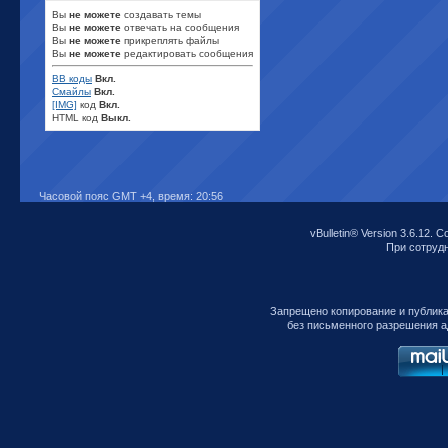
Вы
не можете
создавать темы
Вы
не можете
отвечать на сообщения
Вы
не можете
прикреплять файлы
Вы
не можете
редактировать сообщения
BB коды
Вкл.
Смайлы
Вкл.
[IMG]
код
Вкл.
HTML код
Выкл.
Часовой пояс GMT +4, время:
20:56
vBulletin® Version 3.6.12. C
При сотрудни
Запрещено копирование и публик
без письменного разрешения а