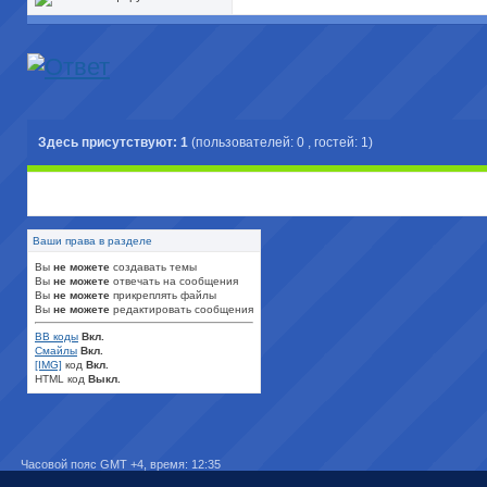
Здесь присутствуют: 1
(пользователей: 0 , гостей: 1)
Ваши права в разделе
Вы
не можете
создавать темы
Вы
не можете
отвечать на сообщения
Вы
не можете
прикреплять файлы
Вы
не можете
редактировать сообщения
BB коды
Вкл.
Смайлы
Вкл.
[IMG]
код
Вкл.
HTML код
Выкл.
Часовой пояс GMT +4, время:
12:35