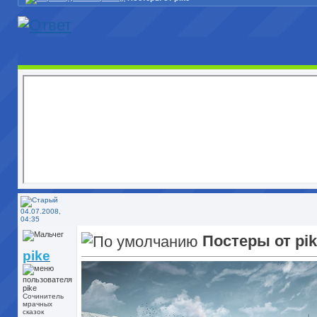
04.07.2008,
04:35
Постеры от pi
pike
Сочинитель
мрачных
сказок