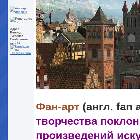
Адрес:
Винодел
Туссента
Сообщений:
12,971
Фан-арт
(англ. fan 
творчества покло
произведений иску