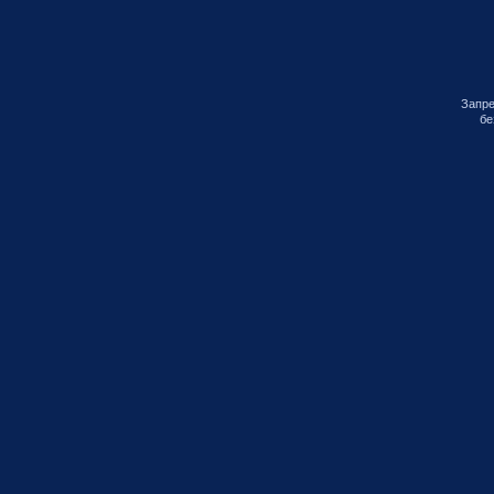
Запре
бе