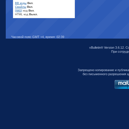
BB коды
Вкл.
Смайлы
Вкл.
[IMG]
код
Вкл.
HTML код
Выкл.
Часовой пояс GMT +4, время:
02:39
vBulletin® Version 3.6.12. C
При сотрудни
Запрещено копирование и публик
без письменного разрешения а