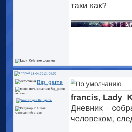
таки как?
_____________
18.04.2013, 09:55
Big_game
активист
francis
,
Lady_K
Дневник = соб
Сообщений: 9,245
человеком, сле
_____________