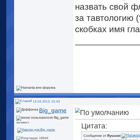
назвать свой ф
за тавтологию (
скобках имя гл
_____________
15.04.2013, 01:03
Big_game
активист
Цитата:
Сообщение от
Ryuusei