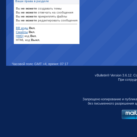
Ваши права в разделе
Вы
не можете
создавать темы
Вы
не можете
отвечать на сообщения
Вы
не можете
прикреплять файлы
Вы
не можете
редактировать сообщения
BB коды
Вкл.
Смайлы
Вкл.
[IMG]
код
Вкл.
HTML код
Выкл.
Часовой пояс GMT +4, время:
07:17
vBulletin® Version 3.6.12. C
При сотрудни
Запрещено копирование и публик
без письменного разрешения а