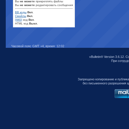
Вы
не можете
прикреплять файлы
Вы
не можете
редактировать сообщения
BB коды
Вкл.
Смайлы
Вкл.
[IMG]
код
Вкл.
HTML код
Выкл.
Часовой пояс GMT +4, время:
12:02
vBulletin® Version 3.6.12. C
При сотрудни
Запрещено копирование и публик
без письменного разрешения а