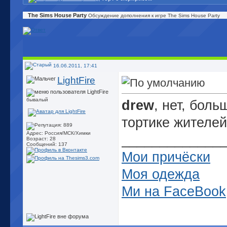
The Sims House Party
Обсуждение дополнения к игре The Sims House Party
16.06.2011, 17:41
LightFire
бывалый
drew
, нет, боль
тортике жителей 
Адрес: Россия/МСК/Химки
_____________
Возраст: 28
Сообщений: 137
Мои причёски
Моя одежда
Ми на FaceBook