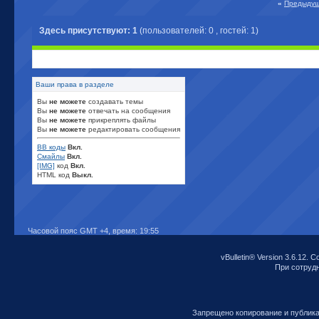
«
Предыдущ
Здесь присутствуют: 1
(пользователей: 0 , гостей: 1)
Ваши права в разделе
Вы
не можете
создавать темы
Вы
не можете
отвечать на сообщения
Вы
не можете
прикреплять файлы
Вы
не можете
редактировать сообщения
BB коды
Вкл.
Смайлы
Вкл.
[IMG]
код
Вкл.
HTML код
Выкл.
Часовой пояс GMT +4, время:
19:55
vBulletin® Version 3.6.12. C
При сотрудни
Запрещено копирование и публик