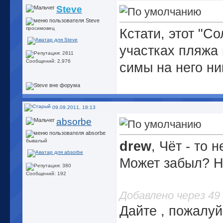
Steve
просимовец
Кстати, этот "С
участках пляжа 
Сообщений: 2,976
симы на него ни
09.09.2011, 18:13
absorbe
бывалый
drew
, Чёт - то 
Может забыл? Н
Сообщений: 192
Добавлено через 49
Дайте , пожалуй