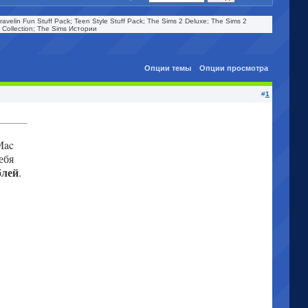
Travelin Fun Stuff Pack; Teen Style Stuff Pack; The Sims 2 Deluxe; The Sims 2
e Collection; The Sims Истории
Опции темы
Опции просмотра
#
1
Mac
ебя
блей
.