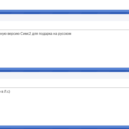
олную версию Симс2 для подарка на русском
в Л.с)