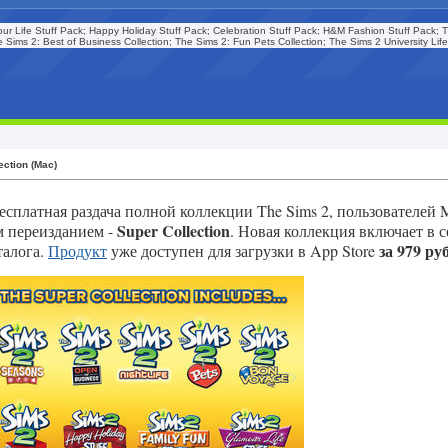
ur Life Stuff Pack; Happy Holiday Stuff Pack; Celebration Stuff Pack; H&M Fashion Stuff Pack; 
ims 2: Best of Business Collection; The Sims 2: Fun Pets Collection; The Sims 2 University Lif
ection (Mac)
бесплатная раздача полной коллекции The Sims 2, пользователей 
Super Collection
 переизданием -
. Новая коллекция включает в с
за 979 ру
талога.
Продукт
уже доступен для загрузки в App Store