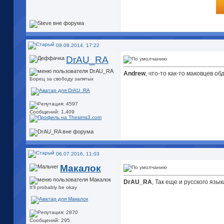
08.08.2014, 17:22
DrAU_RA
Andrew
, что-то как-то маковцев об
Борец за свободу запятых
Сообщений: 1,409
06.07.2016, 11:03
Макалок
DrAU_RA
, Так еще и русского язык
It'll probably be okay
Сообщений: 295