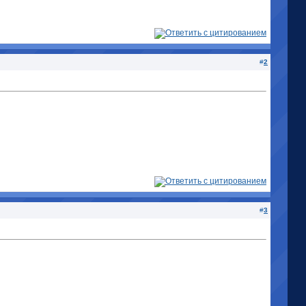
#
2
#
3