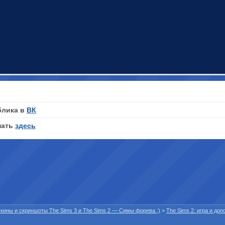
блика в
ВК
нать
здесь
 скины и скриншоты The Sims 3 и The Sims 2 — Симы форева ;)
>
The Sims 2: игра и до