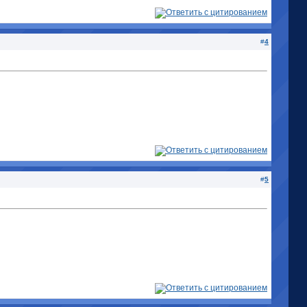
#
4
#
5