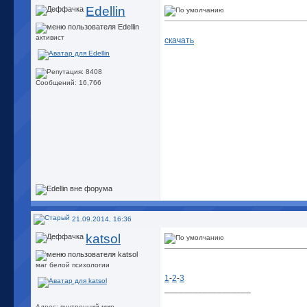
Edellin
активист
скачать
Сообщений: 16,766
21.09.2014, 16:36
katsol
маг белой психологии
1
-
2
-
3
__________________
Адрес: внутренний мир