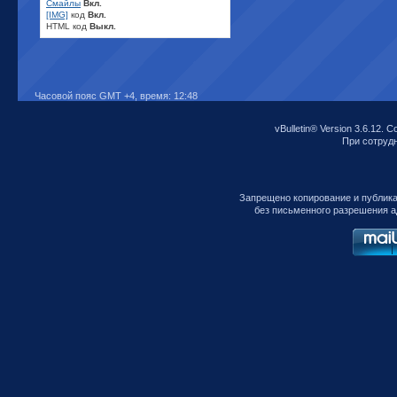
Смайлы
Вкл.
[IMG]
код
Вкл.
HTML код
Выкл.
Часовой пояс GMT +4, время:
12:48
vBulletin® Version 3.6.12. C
При сотрудни
Запрещено копирование и публик
без письменного разрешения а