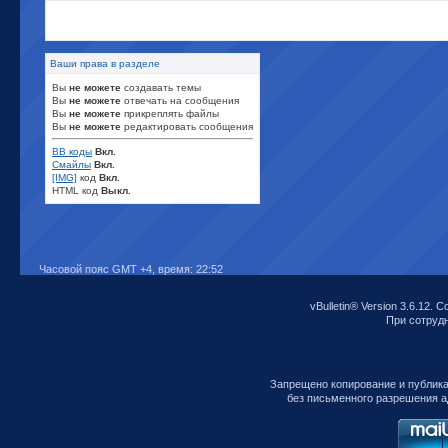
Ваши права в разделе
Вы
не можете
создавать темы
Вы
не можете
отвечать на сообщения
Вы
не можете
прикреплять файлы
Вы
не можете
редактировать сообщения
BB коды
Вкл.
Смайлы
Вкл.
[IMG]
код
Вкл.
HTML код
Выкл.
Часовой пояс GMT +4, время:
22:52
vBulletin® Version 3.6.12. C
При сотрудни
Запрещено копирование и публик
без письменного разрешения а