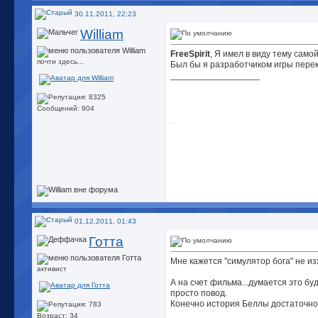
30.11.2011, 22:23
William
FreeSpirit
, Я имел в виду тему самой
почти здесь...
Был бы я разработчиком игры пере
__________________
Сообщений: 904
...
01.12.2011, 01:43
Готта
Мне кажется "симулятор бога" не из
активист
А на счет фильма...думается это бу
просто повод.
Конечно история Беллы достаточно 
__________________
Возраст: 34