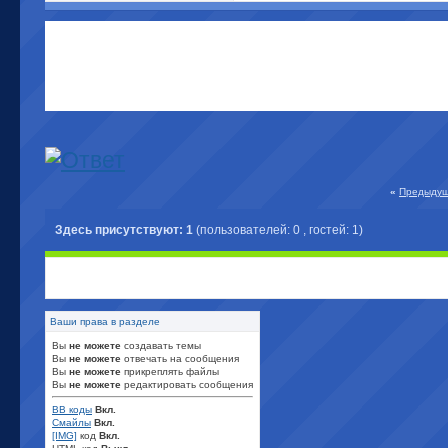
«
Предыдущ
Здесь присутствуют: 1
(пользователей: 0 , гостей: 1)
Ваши права в разделе
Вы
не можете
создавать темы
Вы
не можете
отвечать на сообщения
Вы
не можете
прикреплять файлы
Вы
не можете
редактировать сообщения
BB коды
Вкл.
Смайлы
Вкл.
[IMG]
код
Вкл.