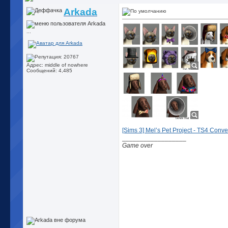
Arkada
...
Адрес: middle of nowhere
Сообщений: 4,485
[Sims 3] Mel’s Pet Project - TS4 Conve
__________________
Game over