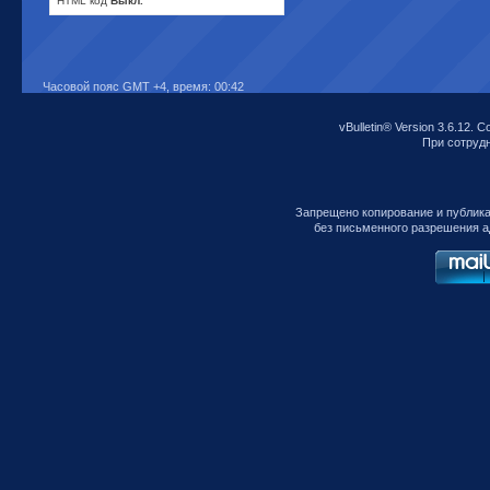
HTML код
Выкл.
Часовой пояс GMT +4, время:
00:42
vBulletin® Version 3.6.12. C
При сотрудни
Запрещено копирование и публик
без письменного разрешения а