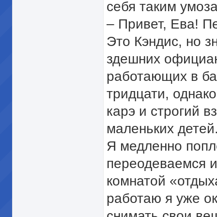
себя таким умоз
– Привет, Ева! П
Это Кэндис, но з
здешних официан
работающих в ба
тридцати, однако
карэ и строгий в
маленьких детей
Я медленно попл
переодеваемся и
комнатой «отдыха
работаю я уже ок
снимать свои ве