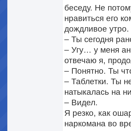
беседу. Не потом
нравиться его ко
дождливое утро.
– Ты сегодня ран
– Угу… у меня а
отвечаю я, прод
– Понятно. Ты ч
– Таблетки. Ты н
натыкалась на ни
– Видел.
Я резко, как ош
наркомана во вр