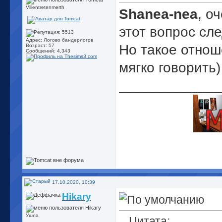
Villentretenmerth
Shanea-nea
, о
этот вопрос сл
Адрес: Логово бандерлогов
Но такое отнош
Возраст: 57
Сообщений: 4,343
мягко говорить
_____________
17.10.2020, 10:39
Hikary
Ушла
Цитата: