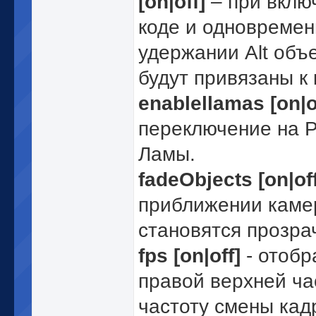
[on|off]
– при вклю
коде и одновреме
удержании Alt объ
будут привязаны к 
enablellamas [on|o
переключение на 
Ламы.
fadeObjects [on|off
приближении каме
становятся прозра
fps [on|off]
- отобр
правой верхней ча
частоту смены кад