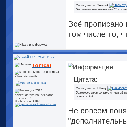
Сообщение от
Tomcat
Но такое отношение от ЕА сильн
Всё прописано 
том числе то, ч
17.10.2020, 15:47
Tomcat
Villentretenmerth
Цитата:
Сообщение от
Hikary
Возможно речь именно о первой а
Адрес: Логово бандерлогов
даты на ПК.
Возраст: 57
Сообщений: 4,343
Не совсем поня
"дополнительн