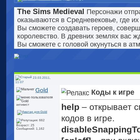
The Sims Medieval
Персонажи отпра
оказываются в Средневековье, где и
Вы сможете создавать героев, соверш
королевство. В древних землях вас жд
Вы сможете с головой окунуться в ат
23.03.2011,
11:07
Gold
Коды к игре
help
– открывает с
активист
кодов в игре.
Возраст: 25
disableSnappingT
Сообщений: 1,162