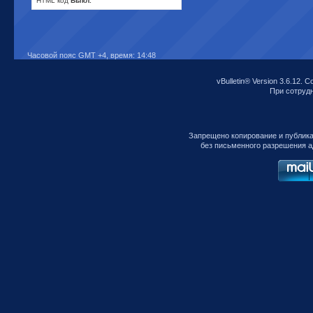
HTML код
Выкл.
Часовой пояс GMT +4, время:
14:48
vBulletin® Version 3.6.12. C
При сотрудни
Запрещено копирование и публик
без письменного разрешения а