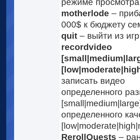
режиме просмотра 
motherlode
– приб
000$ к бюджету се
quit
– выйти из игр
recordvideo
[small|medium|lar
[low|moderate|hig
записать видео
определенного раз
[small|medium|large
определенного кач
[low|moderate|high|
RerollQuests
– ра