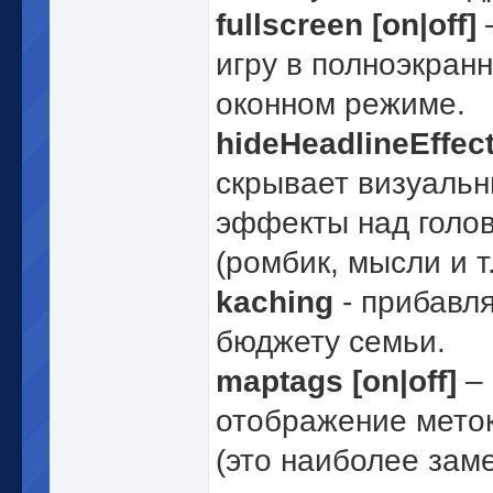
fullscreen [on|off]
игру в полноэкран
оконном режиме.
hideHeadlineEffect
скрывает визуаль
эффекты над голо
(ромбик, мысли и т.
kaching
- прибавля
бюджету семьи.
maptags [on|off]
– 
отображение меток
(это наиболее зам