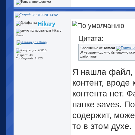
28.10.2020, 14:52
Hikary
Ушла
Цитата:
Сообщение от
Tomcat
Я не заметил, что бы что-то ск
Возраст: 45
работать.
Сообщений: 3,123
Я нашла файл, 
контент, вроде 
контента нет. Ф
папке saves. По
содержит, може
то в этом духе.