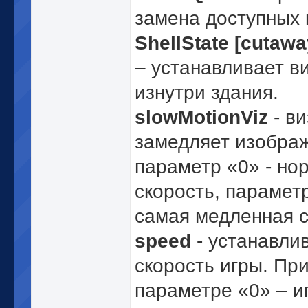
замена доступных 
ShellState [cutaway
– устанавливает в
изнутри здания.
slowMotionViz
- в
замедляет изобра
параметр «0» - но
скорость, параметр
самая медленная с
speed
- устанавли
скорость игры. Пр
параметре «0» – и