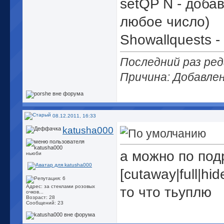
setQP N - доба
любое число)
Showallquests -
Последний раз ред
Причина: Добавле
08.12.2011, 16:33
katusha000
а можно по под
ньюби
[cutaway|full|h
Адрес: за стеклами розовых
то что тьуплю
очков...
Возраст: 28
Сообщений: 23