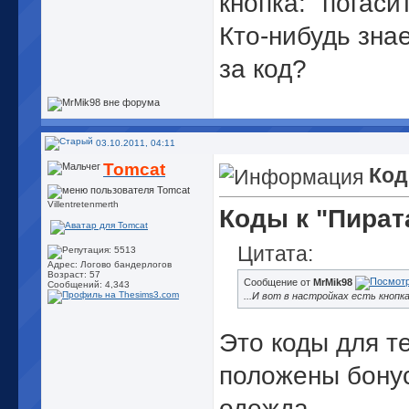
кнопка: "погасит
Кто-нибудь знае
за код?
03.10.2011, 04:11
Tomcat
Код
Villentretenmerth
Коды к "Пират
Цитата:
Адрес: Логово бандерлогов
Возраст: 57
Сообщение от
MrMik98
Сообщений: 4,343
...И вот в настройках есть кнопка
Это коды для т
положены бону
одежда.