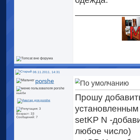
_____________
06.11.2011, 14:31
porshe
ньюби
Прошу добавить
установленным 
Возраст: 33
setKP N -добав
Сообщений: 7
любое число)