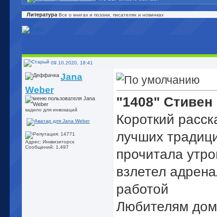
Литература
Все о книгах и поэзии, писателях и новинках
09.10.2020, 18:41
Jana
Weber
"1408" Стивен
кадило для инвокаций
Короткий расска
лучших традици
Адрес: Инквизиторск
Сообщений: 1,497
прочитала утро
взлетел адрена
работой
Любителям дом