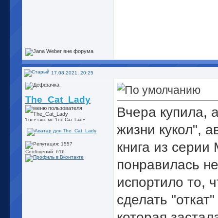
17.08.2021, 20:25
The_Cat_Lady
Вчера купила, 
Ƭʜᴇʏ cᴀʟʟ ᴍᴇ Ƭʜᴇ Cᴀᴛ Lᴀᴅʏ
жизни кукол", а
книга из серии 
Сообщений: 616
понравилась не
испортило то, ч
сделать "откат"
которая застал