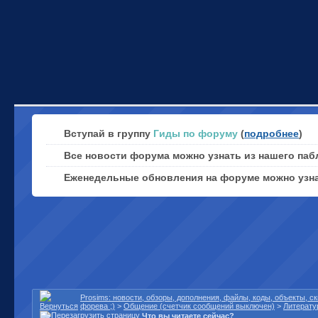
Вступай в группу
Гиды по форуму
(
подробнее
)
Все новости форума можно узнать из нашего паб
Еженедельные обновления на форуме можно узн
Prosims: новости, обзоры, дополнения, файлы, коды, объекты, 
форева ;)
>
Общение (счетчик сообщений выключен)
>
Литерату
Что вы читаете сейчас?