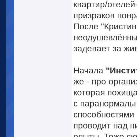
квартир/отелей
призраков понр
После "Кристин
неодушевлённы
задевает за жи
Начала
"Инсти
же - про орган
которая похища
с паранормаль
способностями
проводит над н
опыты. Тоже с