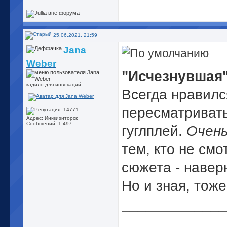
25.06.2021, 21:59
Jana
Weber
"Исчезнувшая
кадило для инвокаций
Всегда нравилс
пересматривать
Адрес: Инквизиторск
Сообщений: 1,497
гуглплей.
Очен
тем, кто не смо
сюжета - наверн
Но и зная, тоже
_____________