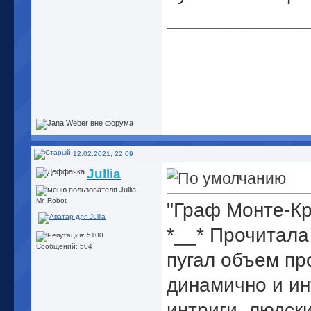
_____________
12.02.2021, 22:09
Jullia
Mr. Robot
"Граф Монте-Кр
*__* Прочитала
Сообщений: 504
пугал объем пр
динамично и ин
интриги, людск