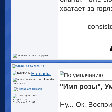
хватает за горл
_____________
consist
09.10.2020, 19:41
Hamartia
ролевичок
"Имя розы", У
Возраст: 27
Ну... Ок. Воспр
Сообщений: 6,481