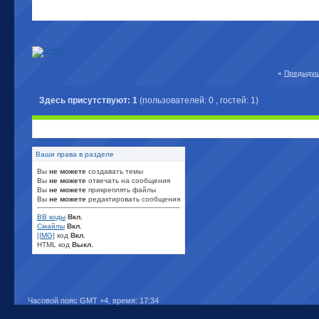
«
Предыдущ
Здесь присутствуют: 1
(пользователей: 0 , гостей: 1)
Ваши права в разделе
Вы
не можете
создавать темы
Вы
не можете
отвечать на сообщения
Вы
не можете
прикреплять файлы
Вы
не можете
редактировать сообщения
BB коды
Вкл.
Смайлы
Вкл.
[IMG]
код
Вкл.
HTML код
Выкл.
Часовой пояс GMT +4, время:
17:34