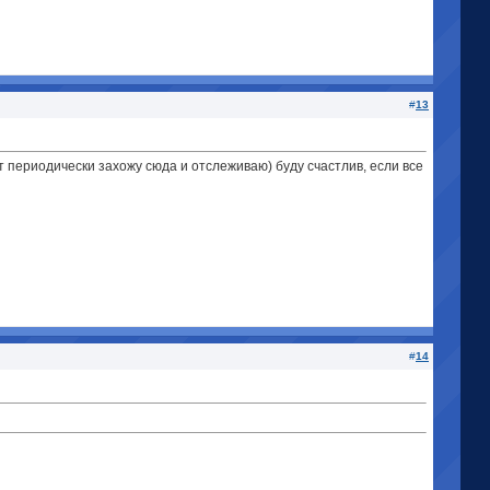
#
13
т периодически захожу сюда и отслеживаю) буду счастлив, если все
#
14