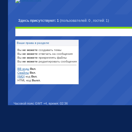
Здесь присутствуют: 1
(пользователей: 0 , гостей: 1)
Ваши права в разделе
Вы
не можете
создавать темы
Вы
не можете
отвечать на сообщения
Вы
не можете
прикреплять файлы
Вы
не можете
редактировать сообщения
BB коды
Вкл.
Смайлы
Вкл.
[IMG]
код
Вкл.
HTML код
Выкл.
Часовой пояс GMT +4, время:
02:36