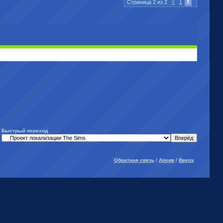
Страница 2 из 2
<
1
2
Быстрый переход
Обратная связь
/
Архив
/
Вверх