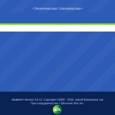
«
Предыдущая тема
|
Следующая тема
»
vBulletin® Version 3.6.12. Copyright ©2000 - 2026, Jelsoft Enterprises Ltd.
При сотрудничестве с Electronic Arts Inc.