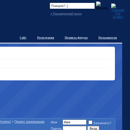
+ Расширенный поиск
Сайт
Регистрация
Правила форума
Пользователи
rosims!
>
Проект локализации
Имя
Запомнить?
Пароль