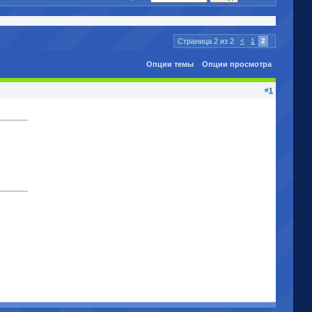
Страница 2 из 2
<
1
2
Опции темы
Опции просмотра
#
1