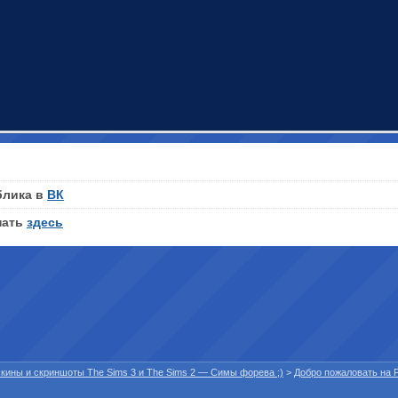
блика в
ВК
нать
здесь
 скины и скриншоты The Sims 3 и The Sims 2 — Симы форева ;)
>
Добро пожаловать на P