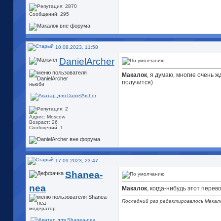
Сообщений: 295
10.08.2023, 11:58
DanielArcher
Макалок
, я думаю, многие очень 
получится)
ньюби
Адрес: Moscow
Возраст: 26
Сообщений: 1
17.09.2023, 23:47
Shanea-
nea
Макалок
, когда-нибудь этот перев
Последний раз редактировалось Макало
модератор