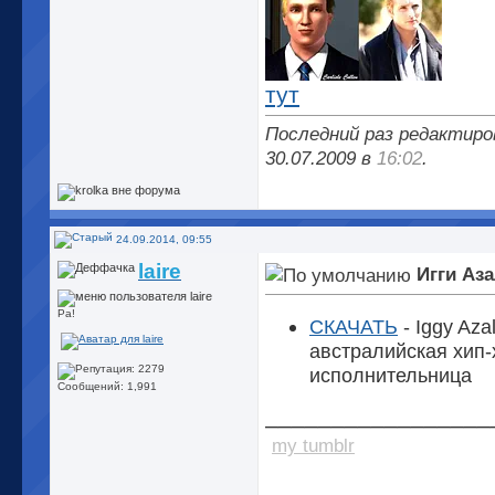
тут
Последний раз редактиро
30.07.2009 в
16:02
.
24.09.2014, 09:55
laire
Игги Аз
Ра!
СКАЧАТЬ
- Iggy Aza
австралийская хип-
исполнительница
Сообщений: 1,991
_________________
my tumblr