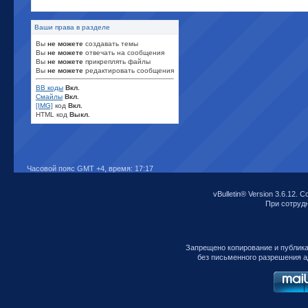
Ваши права в разделе
Вы
не можете
создавать темы
Вы
не можете
отвечать на сообщения
Вы
не можете
прикреплять файлы
Вы
не можете
редактировать сообщения
BB коды
Вкл.
Смайлы
Вкл.
[IMG]
код
Вкл.
HTML код
Выкл.
Часовой пояс GMT +4, время:
17:17
vBulletin® Version 3.6.12. C
При сотрудни
Запрещено копирование и публик
без письменного разрешения а