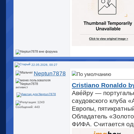
22.05.2026, 00:27
Neptun7878
Cristiano Ronaldo b
активист
Аве́йру — португаль
саудовского клуба «
Европы, пятикратны
Сообщений: 443
Обладатель «Золотог
ФИФА. Считается од