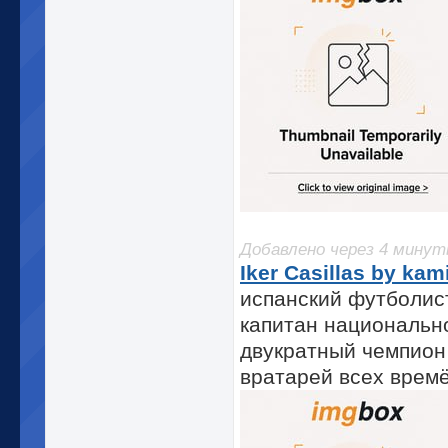
Добавлено через 4 мину
Iker Casillas by kam
испанский футболист
капитан национальн
двукратный чемпион
вратарей всех врем