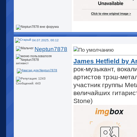
04.07.2025, 00:12
Neptun7878
James Hetfield by A
активист
рок-музыкант, вокал
артистов трэш-метал
участник группы Meta
Сообщений: 443
величайших гитарист
Stone)