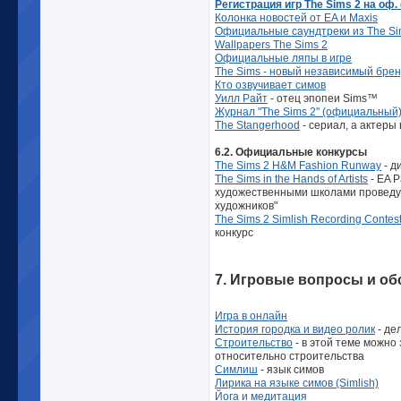
Регистрация игр The Sims 2 на оф.
Колонка новостей от EA и Maxis
Официальные саундтреки из The Si
Wallpapers The Sims 2
Официальные ляпы в игре
The Sims - новый независимый брен
Кто озвучивает симов
Уилл Райт
- отец эпопеи Sims™
Журнал "The Sims 2" (официальный
The Stangerhood
- сериал, а актеры 
6.2. Официальные конкурсы
The Sims 2 H&M Fashion Runway
- д
The Sims in the Hands of Artists
- EA P
художественными школами проведут 
художников"
The Sims 2 Simlish Recording Contes
конкурс
7. Игровые вопросы и о
Игра в онлайн
История городка и видео ролик
- де
Строительство
- в этой теме можно
относительно строительства
Симлиш
- язык симов
Лирика на языке симов (Simlish)
Йога и медитация