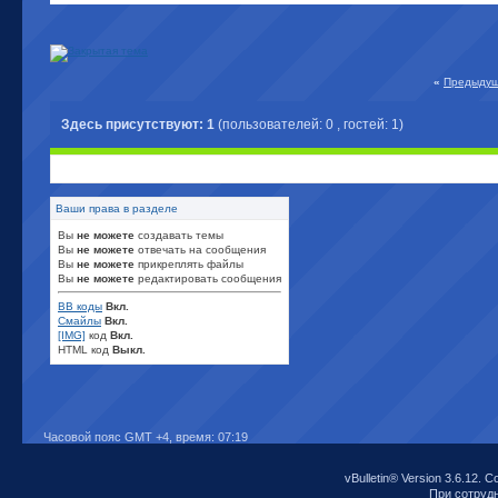
«
Предыдущ
Здесь присутствуют: 1
(пользователей: 0 , гостей: 1)
Ваши права в разделе
Вы
не можете
создавать темы
Вы
не можете
отвечать на сообщения
Вы
не можете
прикреплять файлы
Вы
не можете
редактировать сообщения
BB коды
Вкл.
Смайлы
Вкл.
[IMG]
код
Вкл.
HTML код
Выкл.
Часовой пояс GMT +4, время:
07:19
vBulletin® Version 3.6.12. C
При сотрудни