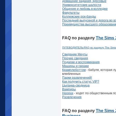
Домашние задания, курсовые
Университетские шалости
Общение и любовь в колледже
Факультеты
Коллежские рок-банды
Последний выпускной и дорога во в
Преимущества высшего образовани
FAQ по разделу
The Sims 2
ПУТЕВОДИТЕЛЬ/FAQ по разделу The Sims 2
Свидание Мечты
Прочие свидания
Подарки и воспоминания
Машины и гаражи
Крамплеботтом
- бабуля, которая л
влюбленных
Парки развлечений!
Как получить статус VIP?
Цыганка-сводница
Вампиры
Неряхи
- ходят по общественным л
Развлечения
FAQ по разделу
The Sims 
Business