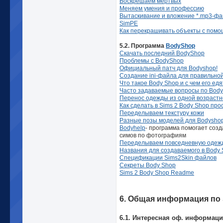
Воскрешаем мертвых
Меняем умения и профессию
Вытаскивание и вложение *.mp3-ф
SimPE
Как перекрашивать объекты с пом
5.2. Программа
BodyShop
Скачать последний BodyShop
Проблемы с BodyShop
Официальный патч для Bodyshop!
Создание ini-файла для правильно
Что такое Body Shop и с чем его ед
Часто задаваемые вопросы по Body
Перенос одежды из одной возрастно
Как сделать в Sims 2 Body Shop пр
Переделываем текстуру кожи
Разные позы моделей для Bodysho
Bodyhelp
- программа помогает соз
симов по фотографиям
Переделываем повседневную одежд
Названия для создаваемого в Body
Спецификации Sims2Skin файлов
Секреты Body Shop
Sims 2 Body Shop Readme
6. Общая информация по 
6.1. Интересная оф. информац