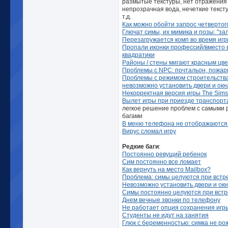
размытые текстуры, нет отражения 
непрозрачная вода, нечеткие текст
т.д.
Как можно обойти запрос четвертог
Глючат симы, их мимика и позы: "за
Перезагружается комп во время иг
Пропали иконки профессий/вместо
квадратики
Районы / стены мигают красным цв
Проблемы с NPC: почтальон, пожарн
Проблемы с режимом строительства 
невозможно установить двери и окн
Некорректная версия игры The Sims
Вылет игры при приезде транспорт
легкое решение проблем с самыми
багами
В меню телефона не отображаются
Вирус сломал игру
Редкие баги
:
Постоянно ревущий ребенок
Сим постоянно все ломает
Как вернуть на место Mailbox?
Проблема: симы целуются при встр
Невозможно установить двери и ок
Симы постоянно целуются при встр
Днем вечные звонки по телефону
Не работает опция сохранения игр
Студенты не идут на занятия
Глюк с беременностью: симка не ро