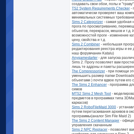
создавать свои обои, полы и "траву"
TS2 System Requirements Checker
- 
автоматически проверяет ваш комп
минимальных системных требований
Sims 2 Categorizer
- самая удобная 
прога по просматриванию, переме
объектов, перекрасок, мешов и т.д. 
возможностей проги - изменение ка
цену, свойства и т.д.
Sims 2 Combiner
- небольшая прогр
редактирования реестра игры и ее 
наш форумчанин Katalu)
Anygamestarter
- для запуска разли
Sims 2. Прогу позволяет вам прост
лишь те аддоны и пакеты расширени
The Compressorizer
- при помощи э
уменьшить размер папки Downloads
объектами ) почти вдвое путем его 
The Sims 2 Enhancer
- программа дл
симов
MTS2 Sims 2 Mesh Tool
- моделиров
предметов в программах типа 3DMa
каркасов)
Sims 2 RoboFileMaid 3000
- устанав
путем перетаскивания архивов в ок
программы(аналог Sim File Maid 2)
The Sims 2 Content Manager
- офици
управления скачанным
Sims 2 NPC Replacer
- позволяет ва