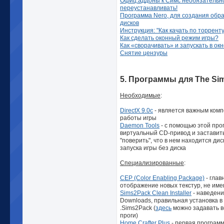
Офиц.аддоны к Симс необязательно
переустанавливать!
Программа Nero, для создания обра
дисков
Инструкция: "Как качать по торренту
Как сделать оконный режим игры?
Как «сворачивать» и запускать в окн
Снятие цензуры
5. Программы для The Sim
Необходимые
:
DirectX 9.0c
- является важным комп
работы игры
Daemon Tools
- с помощью этой про
виртуальный CD-привод и заставит
"поверить", что в нем находится дис
запуска игры без диска
Специализированные
:
CEP (Color Enabling Package)
- глав
отображение новых текстур, не име
Sims2Pack Clean Installer
- наведени
Downloads, правильная установка в
.Sims2Pack (
здесь
можно задавать в
проги)
Home Crafter Plus
- первая программ