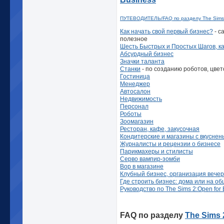
ПУТЕВОДИТЕЛЬ/FAQ по разделу The Sims 
Как начать свой первый бизнес?
- с
полезное
Шесть Быстрых и Простых Шагов, ка
Абсурдный бизнес
Значки таланта
Станки
- по созданию роботов, цвет
Гостиница
Менеджер
Автосалон
Недвижимость
Персонал
Роботы
Зоомагазин
Ресторан, кафе, закусочная
Кондитерские и магазины с вкуснен
Журналисты и рецензии о бизнесе
Парикмахеры и стилисты
Серво вампир-зомби
Вор в магазине
Клубный бизнес
, организация вече
Где строить бизнес: дома или на о
Руководство по The Sims 2:Open for 
FAQ по разделу
The Sims 