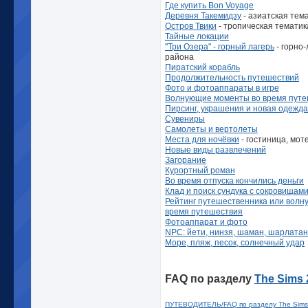
Где купить Bon Voyage
Деревня Такемидзу
- азиатская тем
Остров Твики
- тропическая тематик
Тайные локации
"Три Озера" - горный лагерь
- горно
района
Пиратский корабль
Продолжительность путешествий
Фото и фотоаппараты в игре
Волнующие моменты во время пут
Пирсинг, украшения и новая одежда
Сувениры
Самолеты и вертолеты
Места для ночёвки
- гостиница, мот
Новые виды развлечений
Загорание
Курортный роман
Во время отпуска кончились деньги
Клад и поиск сундука с сокровищам
Рейтинг путешественника или вол
время путешествия
Фотоаппарат и фото
NPC: йети, нинзя, шаман, шарлатан, 
Море, пляж, песок, солнечный удар
FAQ по разделу
The Sims 
ПУТЕВОДИТЕЛЬ/FAQ по разделу The Sims 