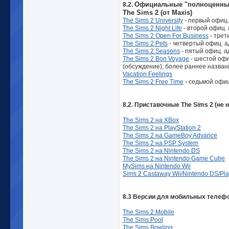
Официальные
"полноценны
8.2.
The Sims 2 (от Maxis)
The Sims 2 University
- первый офиц.
The Sims 2 Night Life
- второй офиц.
The Sims 2 Open For Business
- трет
The Sims 2 Pets
- четвертый офиц. 
The Sims 2 Seasons
- пятый офиц. а
The Sims 2 Bon Voyage
- шестой офи
(обсуждение); более раннее назван
Vacation Feelings
The Sims 2 Free Time
- седьмой офиц
8.2. Приставочные The Sims 2 (не 
The Sims 2 на XBox
The Sims 2 на PlayStation 2
The Sims 2 на GameBoy Advance
The Sims 2 на PSP System
The Sims 2 на Nintendo DS
The Sims 2 на Nintendo Game Cube
MySims на Nintendo Wii
Sims 2 Castaway Wii/Nintendo DS/Pla
8.3 Версии для мобильных телефо
The Sims 2 Mobile
The Sims Pool
The Sims Bowling