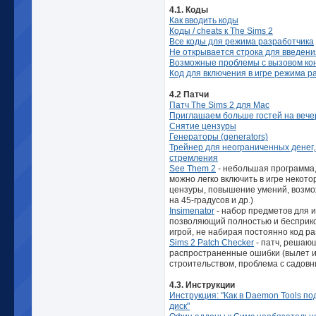
4.1. Коды
Как вводить коды
Коды / cheats к The Sims 2
Все коды для режима разработчика
Не открывается строка для введени
Возможные проблемы с вызовом ко
Код для включения в игре режима р
4.2 Патчи
Патч The Sims 2 для Mac
Приглашаем больше гостей на вече
Снятие цензуры
Генераторы (generators)
Трейнер для неограниченных денег,
стремления
See Them 2
- небольшая программа,
можно легко включить в игре некото
цензуры, повышение умений, возмо
на 45-градусов и др.)
Insimenator
- набор предметов для и
позволяющий полностью и бесприк
игрой, не набирая постоянно код р
Sims 2 Patch Checker
- патч, решаю
распространенные ошибки (вылет и
строительством, проблема с садовн
4.3. Инструкции
Инструкция: "Как в Daemon Tools п
диск"