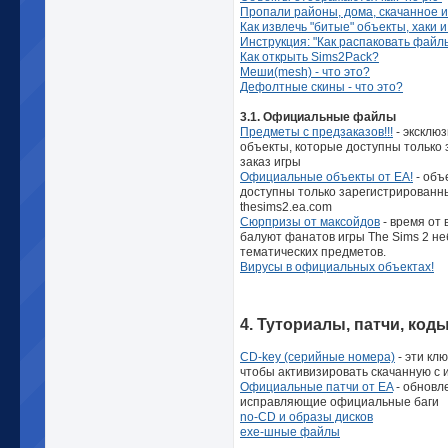
Пропали районы, дома, скачанное и 
Как извлечь "битые" объекты, хаки и
Инструкция: "Как распаковать файлы 
Как открыть Sims2Pack?
Меши(mesh) - что это?
Дефолтные скины - что это?
3.1. Официальные файлы
Предметы с предзаказов!!!
- эксклю
объекты, которые доступны только
заказ игры
Официальные объекты от EA!
- объ
доступны только зарегистрированн
thesims2.ea.com
Сюрпризы от максойдов
- время от
балуют фанатов игры The Sims 2 н
тематических предметов.
Вирусы в официальных объектах!
4. Туториалы, патчи, ко
CD-key (серийные номера)
- эти кл
чтобы активизировать скачанную с 
Официальные патчи от EA
- обновле
исправляющие официальные баги
no-CD и образы дисков
ехе-шные файлы