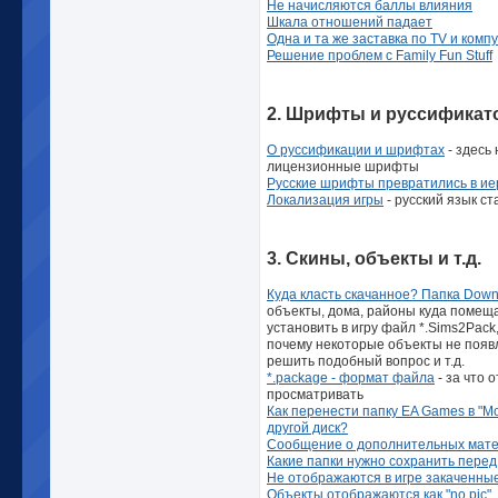
Не начисляются баллы влияния
Шкала отношений падает
Одна и та же заставка по TV и компу
Решение проблем с Family Fun Stuff
2. Шрифты и руссифика
О руссификации и шрифтах
- здесь
лицензионные шрифты
Русские шрифты превратились в и
Локализация игры
- русский язык с
3. Скины, объекты и т.д.
Куда класть скачанное? Папка Down
объекты, дома, районы куда помеща
установить в игру файл *.Sims2Pack
почему некоторые объекты не появл
решить подобный вопрос и т.д.
*.package - формат файла
- за что 
просматривать
Как перенести папку EA Games в "М
другой диск?
Сообщение о дополнительных матер
Какие папки нужно сохранить перед
Не отображаются в игре закаченны
Объекты отображаются как "no pic"