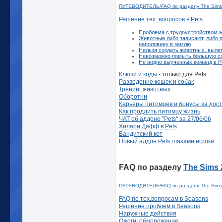
ПУТЕВОДИТЕЛЬ/FAQ по разделу The Sims 
Решение тех. вопросов в Pets
Проблема с трудоустройством 
Животные либо зависают, либо 
наполовину в землю
Нельзя создать животных, выле
Невозможно помыть большую с
Не видно выученных команд в P
Ключи и коды
- только для Pets
Разведение кошек и собак
Тренинг животных
Оборотни
Карьеры питомцев и бонусы за дос
Как продлить питомцу жизнь
ЧАТ об аддоне "Pets" за 27/06/06
Хилари Дафф в Pets
Бандитский кот
Новый аддон Pets глазами игрока
FAQ по разделу
The Sims 
ПУТЕВОДИТЕЛЬ/FAQ по разделу The Sims
FAQ по тех.вопросам в Seasons
Решение проблем в Seasons
Наружные действия
Ожоги, обморожение