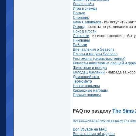
Ловля рыбы
Игра в снежки
Погода
Снеговик
Клуб Садоводов
- как вступить? как
Огород
- советы по ухаживанию за 
Поход в гости
Светляки
- их использование в быту
Пингвины
Бабочки
Впечатления о Seasons
Плюсы и минусы Seasons
Ростоманы (симах-растениях)
Рецепты напитков из овощей и фру
Животные и погода
Колодец Желаний
- награда за хор
Домашний скот
Термометр
Новые карьеры
Карьерные награды
Прочие новинки
FAQ по разделу
The Sims 
ПУТЕВОДИТЕЛЬ/ FAQ по разделу The Sims
Bon Voyage на MAC
Впечатления об аддоне