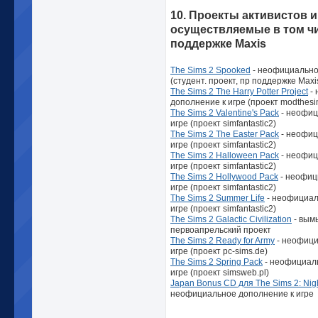
10. Проекты активистов и
осуществляемые в том чи
поддержке Maxis
The Sims 2 Spooked
- неофициально
(студент. проект, пр поддержке Maxi
The Sims 2 The Harry Potter Project
- 
дополнение к игре (проект modthesi
The Sims 2 Valentine's Pack
- неофиц
игре (проект simfantastic2)
The Sims 2 The Easter Pack
- неофиц
игре (проект simfantastic2)
The Sims 2 Halloween Pack
- неофиц
игре (проект simfantastic2)
The Sims 2 Hollywood Pack
- неофиц
игре (проект simfantastic2)
The Sims 2 Summer Life
- неофициал
игре (проект simfantastic2)
The Sims 2 Galactic Civilization
- вым
первоапрельский проект
The Sims 2 Ready for Army
- неофици
игре (проект pc-sims.de)
The Sims 2 Spring Pack
- неофициал
игре (проект simsweb.pl)
Japan Bonus CD для The Sims 2: Nigh
неофициальное дополнение к игре