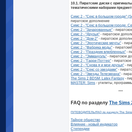
10.1. Пиратские диски с оригиналь
тематическими наборами предметов
Симс 2 - "Секс в большом городе" (Se
пиратское дополнение
Симс 2 - "Секс в большом городе. Се
Симс 2 - "Зачарованные"
- пиратско
Симс 2 - "Друзья"
- пиратское допол
Симс 2 - "Дом-2"
- пиратское допол
Симс 2 - "Эротические мечты"
- пир
Симс 2 - "Фабрика моды"
- пиратски
Симс 2 - "Праздник влюбленных"
- п
Симс 2 - "Эммануэль"
- пиратское д
Симс 2 - "Гарри Поттер"
- пиратское
Симс 2 - "Снова я и мои друзья"
- пи
Симс 2 - "Секс со звездами"
- пират
Симс 2 - "Звезды Телеэкрана"
- пира
The Sims 2 BDSM: Latex Fantasy
- пи
MASTER: Sims
- утилиты, программы,
***
FAQ по разделу
The Sims 
ПУТЕВОДИТЕЛЬ/FAQ по разделу The Sims 2
Тайное общество
Влияние - новый индикатор
Степендии