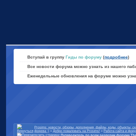
Вступай в группу
Гиды по форуму
(
подробнее
)
Все новости форума можно узнать из нашего паб
Еженедельные обновления на форуме можно узн
Prosims: новости, обзоры, дополнения, файлы, коды, объекты, 
форева ;)
>
Добро пожаловать на Prosims!
>
Работа сайта и фор
Путеводитель по всем разделам форума The