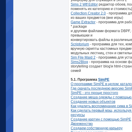
униформу для служащих в Sims 2
Sims 2 Wtf Editor
редактор обоев, по
поменять их категорию и стоимость
Collection Creator 2.0
- программа дл
из ваших предметов (вне игры)
Game Extractor
- программа для раб
*.package
и другими файлами формата DBPF, 
превьюшки и
конвертировать файлы в различны
Scriptorium
- программа для тех, ко
вручную скрипты кастомных предмет
модульных лестниц, стен и светиль
Sim File Maid 2
- программа для уста
Sims2Blog
- программа на основе ф
storytelling создает blog'и html-стр
семей
5.1. Программа
SimPE
О программе SimPE в целом: катало
Где скачать последнюю версию Sim
SimPE - это проще простого
Создание меша одежды с помощью
Создание новых объектов
Как удалить воспоминание сима в S
Как сделать первый мэш, используя
ресурсы
Создание картин с помощью SimPE
Двоеженство
Создаем собственную карьеру