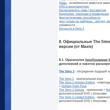
Ламы
- излюбленное животное максо
НЛО и инопланетяне
Как воскресить сима / бессмертие
Надгробия, призраки и приведения
Фантастические способности
чего только не найдешь... абсурд, с
забавности
Хитрости в Sims 2
8.
Официальные The Sims
версии
(от Maxis)
8.1. Оригиналки (
необходимая б
дополнений и пакетов расшире
The Sims 3
- обсуждение будущей ч
The Sims 2
- оригинальная игра
The Sims 2 Holiday Edition
- новогод
+
Holiday Party Pack
The Sims 2 Deluxe
- оригиналка +
Nig
дополнительный DVD с бонусами
The Sims 2 Limited Edition
- оригинал
дополнительный DVD с бонусами