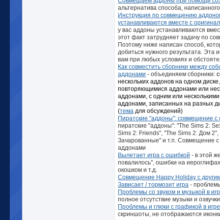
Совмещаем аддоны при помощи соз
альтернатива способа, написанног
Инструкция по совмещению аддонов
устанавливаются вместе с оригинал
у вас аддоны устанавливаются вмес
этот факт затрудняет задачу по со
Поэтому ниже написан способ, кот
добиться нужного результата. Эта 
вам при любых условиях и обстояте
Как совместить сборники между соб
аддонами
- объединяем сборники:
с
нескольких аддонов на одном диске
повторяющимися аддонами или нес
аддонами,
с одним или нескольким
аддонами, записанных на разных ди
(
тема
для обсуждений)
Пиратские "аддоны": совмещение 
пиратские "аддоны": "The Sims 2: Sex
Sims 2: Friends", "The Sims 2: Дом 2",
Зачарованные" и т.п. Совмещение 
аддонами
Вылетает игра с ошибкой
- в этой 
повалилось", ошибки на иероглифах
окошком и т.д.
Совмещение Happy Holiday с други
Зависает / тормозит игра
- проблем
Проблемы со звуком и музыкой в иг
полное отсутствие музыки и озвучки
Проблемы и глюки с графикой в игре
скриншоты, не отображаются иконк