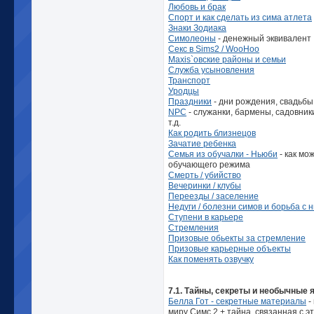
Любовь и брак
Спорт и как сделать из сима атлета
Знаки Зодиака
Симолеоны
- денежный эквивалент
Секс в Sims2 / WooHoo
Maxis`овские районы и семьи
Служба усыновления
Транспорт
Уродцы
Праздники
- дни рождения, свадьбы 
NPC
- служанки, бармены, садовник
т.д.
Как родить близнецов
Зачатие ребенка
Семья из обучалки - Ньюби
- как мо
обучающего режима
Смерть / убийство
Вечеринки / клубы
Переезды / заселение
Недуги / болезни симов и борьба с 
Ступени в карьере
Стремления
Призовые обьекты за стремление
Призовые карьерные объекты
Как поменять озвучку
7.1. Тайны, секреты и необычные 
Белла Гот - секретные материалы
-
миру Симс 2 + тайна, связанная с э