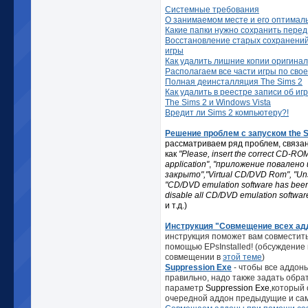
Системные требования
О занимаемом месте и его оптимал
Какие папки нужно сохранить перед
Восстановление старых сохранений
игры
Как удалить лишние копии оригина
Располагаем все части игры по свое
Полная деинсталляция The Sims 2
Как удалить в реестре записи об иг
The Sims 2 и Windows Vista
Вредит ли Sims 2 компьютеру?!
Решение проблем с запуском the S
рассматриваем ряд проблем, связан
как
"Please, insert the correct CD-ROM
application"
,
"приложение повалено 
закрыто","Virtual CD/DVD Rom", "Unsp
"CD/DVD emulation software has been
disable all CD/DVD emulation software
и т.д.)
Инструкция "Совмещение всех ад
инструкция поможет вам совместить
помощью EPsInstalled! (обсуждение
совмещении в
этой теме
)
Suppression Exe
- чтобы все аддон
правильно, надо также задать обра
параметр
Suppression Exe
,который 
очередной аддон предыдущие и сам