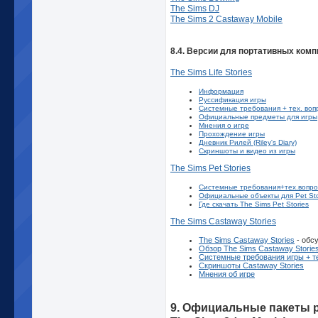
The Sims DJ
The Sims 2 Castaway Mobile
8.4. Версии для портативных ком
The Sims Life Stories
Информация
Руссификация игры
Системные требования + тех. воп
Официальные предметы для игры
Мнения о игре
Прохождение игры
Дневник Рилей (Riley's Diary)
Скриншоты и видео из игры
The Sims Pet Stories
Системные требования+тех.вопр
Официальные объекты для Pet Sto
Где скачать The Sims Pet Stories
The Sims Castaway Stories
The Sims Castaway Stories
- обс
Обзор The Sims Castaway Storie
Cистемные требования игры + т
Скриншоты Castaway Stories
Мнения об игре
9. Официальные пакеты 