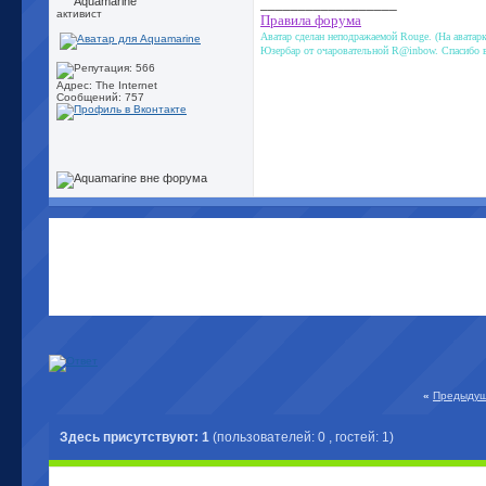
__________________
активист
Правила форума
Аватар сделан неподражаемой Rouge. (На аватарк
Юзербар от очаровательной R@inbow. Спасибо 
Адрес: The Internet
Сообщений: 757
«
Предыдущ
Здесь присутствуют: 1
(пользователей: 0 , гостей: 1)