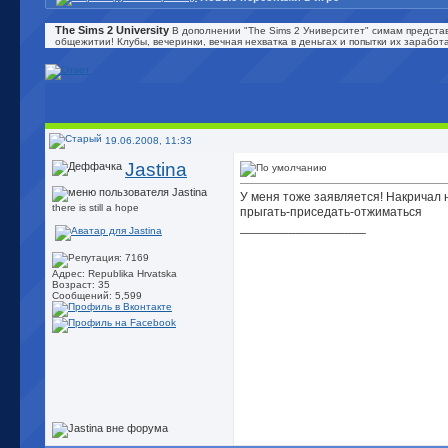
The Sims 2 University
В дополнении "The Sims 2 Университет" симам представ
общежитии! Клубы, вечеринки, вечная нехватка в деньгах и попытки их зарабо
19.06.2008, 11:33
Jastina
У меня тоже заявляется! Накричал н
there is still a hope
прыгать-приседать-отжиматься
__________________
Адрес: Republika Hrvatska
Возраст: 35
Сообщений: 5,599