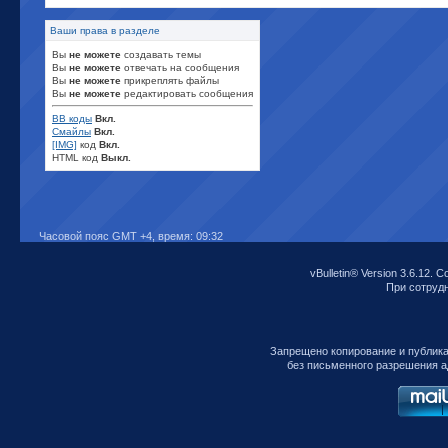
Ваши права в разделе
Вы
не можете
создавать темы
Вы
не можете
отвечать на сообщения
Вы
не можете
прикреплять файлы
Вы
не можете
редактировать сообщения
BB коды
Вкл.
Смайлы
Вкл.
[IMG]
код
Вкл.
HTML код
Выкл.
Часовой пояс GMT +4, время:
09:32
vBulletin® Version 3.6.12. C
При сотрудни
Запрещено копирование и публик
без письменного разрешения а