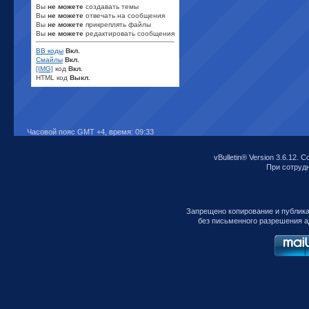
Вы
не можете
создавать темы
Вы
не можете
отвечать на сообщения
Вы
не можете
прикреплять файлы
Вы
не можете
редактировать сообщения
BB коды
Вкл.
Смайлы
Вкл.
[IMG]
код
Вкл.
HTML код
Выкл.
Часовой пояс GMT +4, время:
09:33
vBulletin® Version 3.6.12. C
При сотрудни
Запрещено копирование и публик
без письменного разрешения а