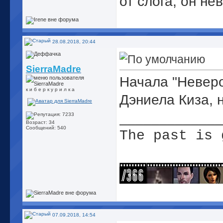
от слога, он не
28.08.2018, 20:44
SierraMadre
Начала "Невер
к и б е р к у р и л к а
Дэниела Киза, н
_____________
Возраст: 34
Сообщений: 540
The past is 
07.09.2018, 14:54