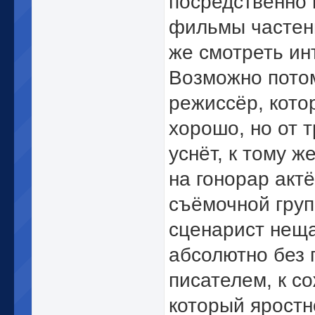
посредственно 
фильмы частень
же смотреть инт
Возможно потом
режиссёр, котор
хорошо, но от 
уснёт, к тому ж
на гонорар акт
съёмочной груп
сценарист неща
абсолютно без 
писателем, к с
который яростн