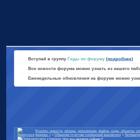
Вступай в группу
Гиды по форуму
(
подробнее
)
Все новости форума можно узнать из нашего паб
Еженедельные обновления на форуме можно узн
Prosims: новости, обзоры, дополнения, файлы, коды, объекты, 
форева ;)
>
Общение (счетчик сообщений выключен)
>
Литерату
Что вы читаете сейчас?