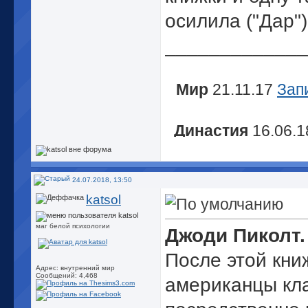
осилила ("Дар")
_____________
Мир
21.11.17
Зап
Династия
16.06.
У меня т
24.07.2018, 13:50
katsol
маг белой психологии
Джоди Пиколт.
После этой кни
Адрес: внутренний мир
Сообщений: 4,468
американцы кл