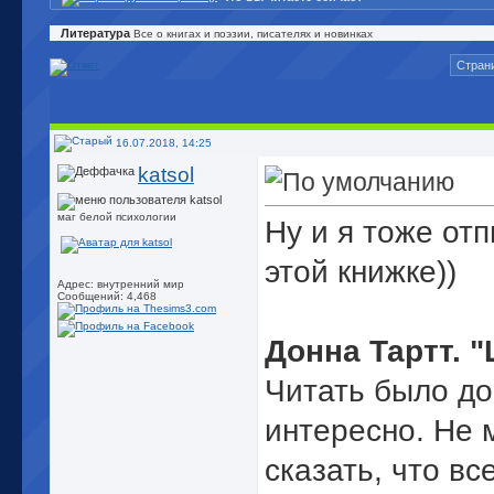
Литература
Все о книгах и поэзии, писателях и новинках
Страни
16.07.2018, 14:25
katsol
маг белой психологии
Ну и я тоже от
этой книжке))
Адрес: внутренний мир
Сообщений: 4,468
Донна Тартт. "
Читать было д
интересно. Не 
сказать, что вс