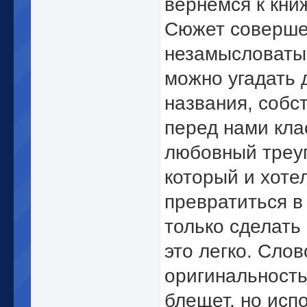
вернёмся к кни
Сюжет соверш
незамысловатый
можно угадать 
названия, собс
перед нами кла
любовный треуг
который и хоте
превратиться в 
только сделать 
это легко. Сло
оригинальност
блещет, но исп