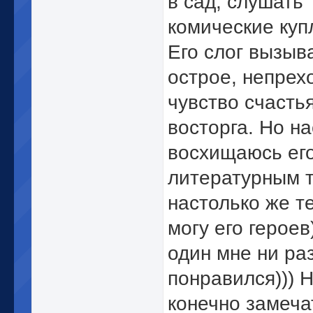
в сад, слушать
комические куп
Его слог вызыв
острое, непре
чувство счасть
восторга. Но на
восхищаюсь ег
литературным 
настолько же т
могу его героев)
один мне ни ра
понравился))) Н
конечно замеча