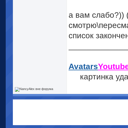
а вам слабо?)) 
смотрю\пересм
список законче
_____________
Avatars
Youtub
картинка уд