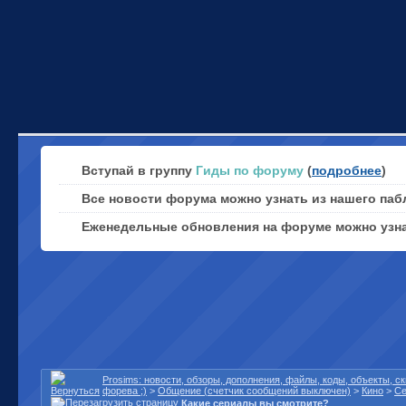
Вступай в группу
Гиды по форуму
(
подробнее
)
Все новости форума можно узнать из нашего паб
Еженедельные обновления на форуме можно узн
Prosims: новости, обзоры, дополнения, файлы, коды, объекты, 
форева ;)
>
Общение (счетчик сообщений выключен)
>
Кино
>
С
Какие сериалы вы смотрите?