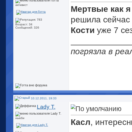
активист
Мертвые как я
решила сейчас
Возраст: 34
Кости
уже 7 се
Сообщений: 326
_____________
погрязла в реа
10.12.2011, 19:33
Lady T.
ньюби
Касл
, интерес