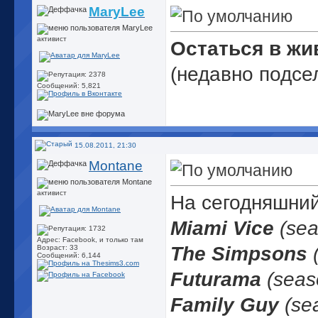
MaryLee
активист
Остаться в ж
(недавно подсе
Сообщений: 5,821
15.08.2011, 21:30
Montane
активист
На сегодняшний
Miami Vice
(sea
Адрес: Facebook, и только там
The Simpsons
(
Возраст: 33
Сообщений: 6,144
Futurama
(seas
Family Guy
(se