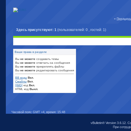
«
Предыдущ
Здесь присутствуют: 1
(пользователей: 0 , гостей: 1)
Ваши права в разделе
Вы
не можете
создавать темы
Вы
не можете
отвечать на сообщения
Вы
не можете
прикреплять файлы
Вы
не можете
редактировать сообщения
BB коды
Вкл.
Смайлы
Вкл.
[IMG]
код
Вкл.
HTML код
Выкл.
Часовой пояс GMT +4, время:
15:48
vBulletin® Version 3.6.12. C
При сотрудни