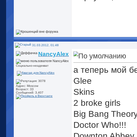
31.03.2012, 01:48
NancyAlex
Социально-неадекват
а теперь мой б
Glee
Адрес: Moscow
Skins
Возраст: 33
Сообщений: 3,407
2 broke girls
Big Bang Theor
Doctor Who!!!
Downton Abbey