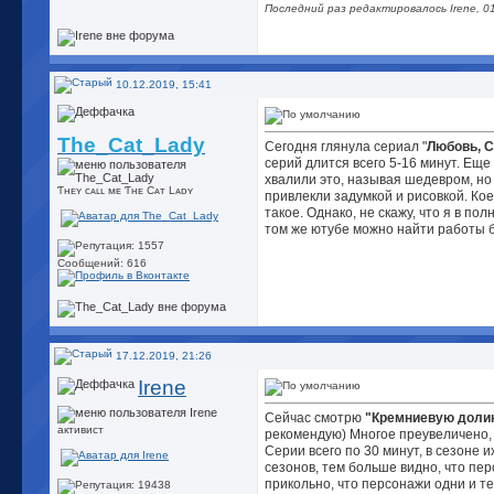
Последний раз редактировалось Irene, 0
10.12.2019, 15:41
The_Cat_Lady
Сегодня глянула сериал "
Любовь, С
серий длится всего 5-16 минут. Еще
хвалили это, называя шедевром, но
Ƭʜᴇʏ cᴀʟʟ ᴍᴇ Ƭʜᴇ Cᴀᴛ Lᴀᴅʏ
привлекли задумкой и рисовкой. Кое
такое. Однако, не скажу, что я в по
том же ютубе можно найти работы 
Сообщений: 616
17.12.2019, 21:26
Irene
Сейчас смотрю
"Кремниевую доли
активист
рекомендую) Многое преувеличено, к
Серии всего по 30 минут, в сезоне
сезонов, тем больше видно, что пер
прикольно, что персонажи одни и те 