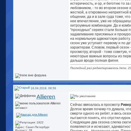
истеричность, и ор, и беготню то за
любовником, - то во втором сезоне 
жесткой, а откровенно неприятной 
общении, да и в зале суда тоже, чт
нее впечатление, уже не обращаеш
хитроумные комбинации. Да и комби
"проходных" сериях стали больше 
задавливание присяжных и прокуро
на нормальную адвокатскую работу.
сезон уже уступает первому и по де
характерам. Словом, первый сезон -
просмотру, второй - тоже советую, 
некоторые важные вопросы из перво
дальше вроде полная фигня.
Последний раз редактировалось Irene, 2
16.04.2019, 08:56
Allieren
Сейчас ввязалась в просмотр
Риве
активист
Долгое время почему-то думала, чт
смерти одного из ребят, и весь се
пытаются понять, кто спустил курок
Следующие два сезона слегка скати
появляются и исчезают, адекватност
Адрес: Санкт-Петербург
Возраст: 28