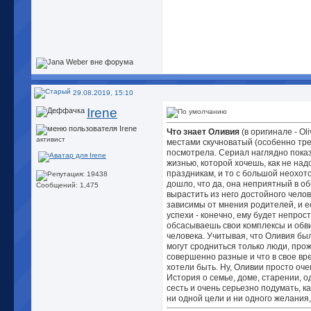
29.08.2019, 15:10
Irene
Что знает Оливия
(в оригинале - Ol
активист
местами скучноватый (особенно тре
посмотрела. Сериал наглядно показ
жизнью, которой хочешь, как не над
праздникам, и то с большой неохото
дошло, что да, она неприятный в об
Сообщений: 1,475
вырастить из него достойного челов
зависимы от мнения родителей, и ес
успехи - конечно, ему будет непрост
обсасываешь свои комплексы и обви
человека. Учитывая, что Оливия был
могут сродниться только люди, про
совершенно разные и что в свое вре
хотели быть. Ну, Оливии просто оче
История о семье, доме, старении, о
сесть и очень серьезно подумать, к
ни одной цели и ни одного желания, 