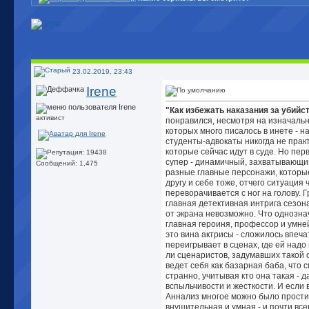
23.02.2019, 23:43
Irene
"Как избежать наказания за убийс
активист
понравился, несмотря на изначальн
которых много писалось в инете - н
студенты-адвокаты никогда не прак
которые сейчас идут в суде. Но пер
супер - динамичный, захватывающи
Сообщений: 1,475
разные главные персонажи, которые
другу и себе тоже, отчего ситуация 
переворачивается с ног на голову.
главная детективная интрига сезона
от экрана невозможно. Что однозна
главная героиня, профессор и умне
это вина актрисы - сложилось впеча
переигрывает в сценах, где ей надо 
ли сценаристов, задумавших такой 
ведет себя как базарная баба, что 
странно, учитывая кто она такая - д
вспыльчивости и жесткости. И если 
Аннализ многое можно было простит
внушительная и умная - и почти вс