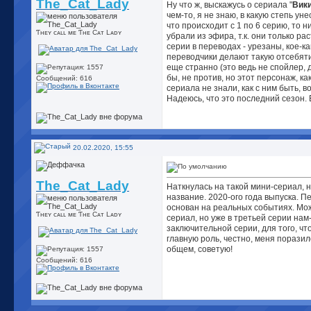
The_Cat_Lady
Ну что ж, выскажусь о сериала "
Вик
чем-то, я не знаю, в какую степь уне
что происходит с 1 по 6 серию, то н
Ƭʜᴇʏ cᴀʟʟ ᴍᴇ Ƭʜᴇ Cᴀᴛ Lᴀᴅʏ
убрали из эфира, т.к. они только р
серии в переводах - урезаны, кое-ка
переводчики делают такую отсебяти
еще странно (это ведь не спойлер, д
бы, не против, но этот персонаж, к
Сообщений: 616
сериала не знали, как с ним быть, в
Надеюсь, что это последний сезон. 
20.02.2020, 15:55
The_Cat_Lady
Наткнулась на такой мини-сериал, 
название. 2020-ого года выпуска. П
основан на реальных событиях. Мо
Ƭʜᴇʏ cᴀʟʟ ᴍᴇ Ƭʜᴇ Cᴀᴛ Lᴀᴅʏ
сериал, но уже в третьей серии на
заключительной серии, для того, чт
главную роль, честно, меня поразило
общем, советую!
Сообщений: 616