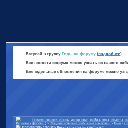
Вступай в группу
Гиды по форуму
(
подробнее
)
Все новости форума можно узнать из нашего паб
Еженедельные обновления на форуме можно узн
Prosims: новости, обзоры, дополнения, файлы, коды, объекты, 
форева ;)
>
Общение (счетчик сообщений выключен)
>
Кино
>
С
Какие сериалы вы смотрите?