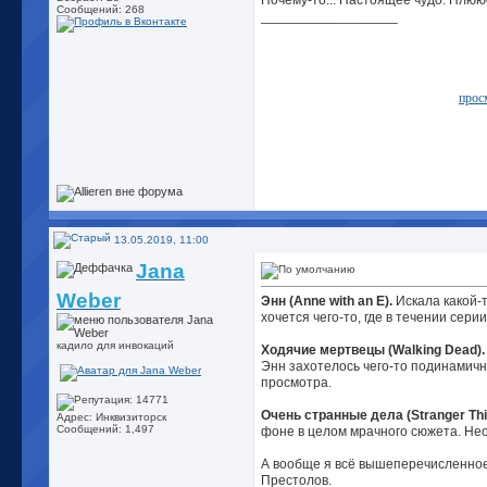
Почему-то... Настоящее чудо. Плюю
Сообщений: 268
__________________
прос
13.05.2019, 11:00
Jana
Weber
Энн (Anne with an E).
Искала какой-т
хочется чего-то, где в течении сери
кадило для инвокаций
Ходячие мертвецы (Walking Dead).
Энн захотелось чего-то подинамичн
просмотра.
Очень странные дела (Stranger Thi
Адрес: Инквизиторск
Сообщений: 1,497
фоне в целом мрачного сюжета. Нео
А вообще я всё вышеперечисленное
Престолов.