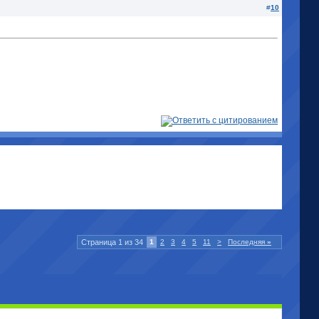
#
10
Страница 1 из 34
1
2
3
4
5
11
>
Последняя
»