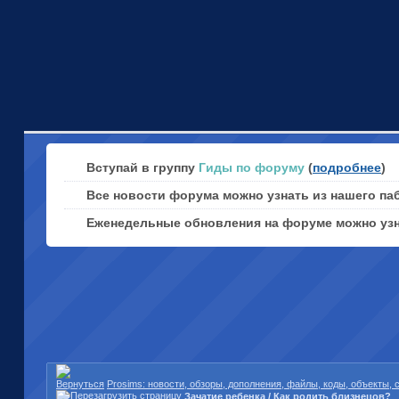
Вступай в группу
Гиды по форуму
(
подробнее
)
Все новости форума можно узнать из нашего па
Еженедельные обновления на форуме можно уз
Prosims: новости, обзоры, дополнения, файлы, коды, объекты,
Зачатие ребенка / Как родить близнецов?