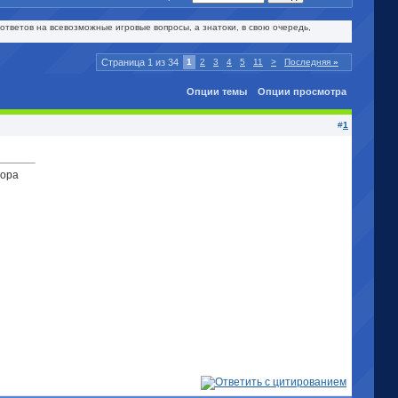
ответов на всевозможные игровые вопросы, а знатоки, в свою очередь,
Страница 1 из 34
1
2
3
4
5
11
>
Последняя
»
Опции темы
Опции просмотра
#
1
бора