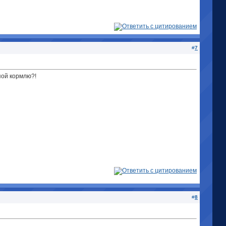
#
7
упой кормлю?!
#
8
.