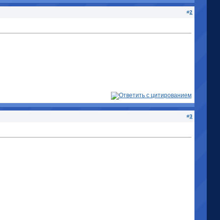
#
2
#
3