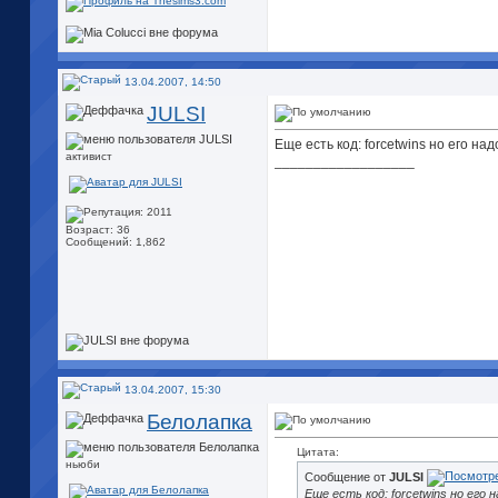
13.04.2007, 14:50
JULSI
Еще есть код: forcetwins
но его над
активист
__________________
Возраст: 36
Сообщений: 1,862
13.04.2007, 15:30
Белолапка
Цитата:
ньюби
Сообщение от
JULSI
Еще есть код: forcetwins
но его н