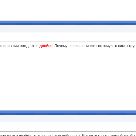
ьно первыми рождается
двойня
. Почему - не знаю, может потому что симок кр
. код ввел и двойна.. код ввел и один ребеночек
И деньги коцать мона было бы.