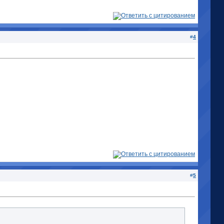
#
4
#
5