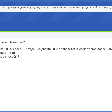
е, которая принадлежит редкому жанру - симулятор жизни! В этом разделе найдете массу 
к родить близнецов?
ke 100% способ к рождению двойни. (Он появляется в меню только после на
в готовки)
нные способы?