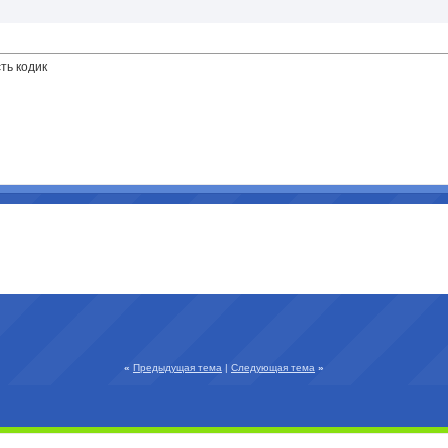
ть кодик
«
Предыдущая тема
|
Следующая тема
»