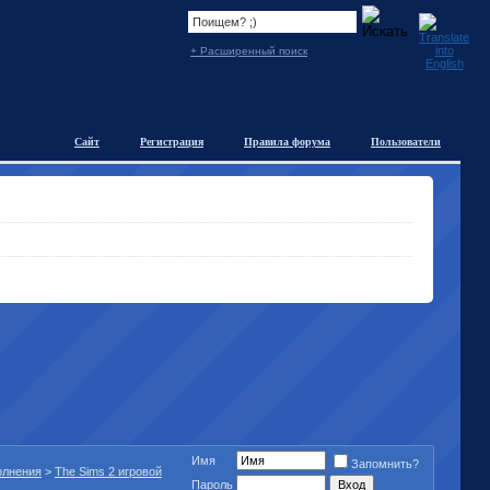
+ Расширенный поиск
Сайт
Регистрация
Правила форума
Пользователи
Имя
Запомнить?
полнения
>
The Sims 2 игровой
Пароль