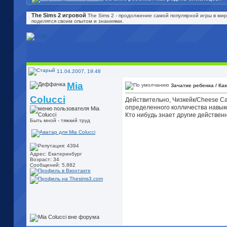
The Sims 2 игровой
The Sims 2 - продолжение самой популярной игры в мир
поделятся своим опытом и знаниями.
11.04.2007, 19:48
Mia
Зачатие ребенка / Ка
Colucci
Действительно, Чизкейк/Cheese Ca
определенного колличества навыко
Кто нибудь знает другие действе
Быть мной - тяжкий труд
Адрес: Екатеринбург
Возраст: 34
Сообщений: 5,882