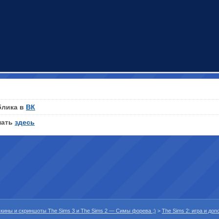
блика в
ВК
нать
здесь
 скины и скриншоты The Sims 3 и The Sims 2 — Симы форева ;)
>
The Sims 2: игра и до