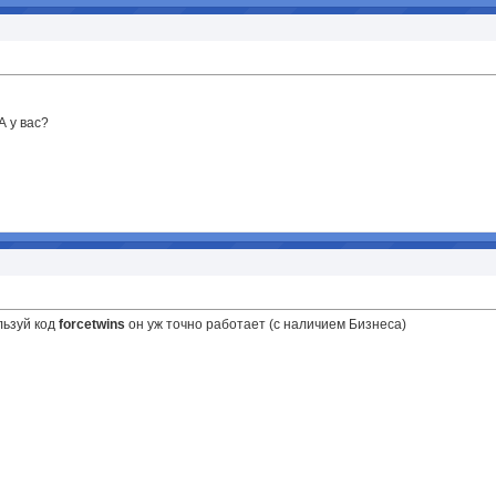
А у вас?
льзуй код
forcetwins
он уж точно работает (с наличием Бизнеса)