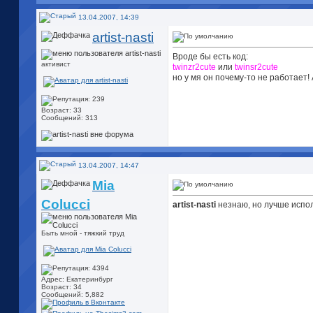
13.04.2007, 14:39
artist-nasti
Вроде бы есть код:
активист
twinzr2cute
или
twinsr2cute
но у мя он почему-то не работает! 
Возраст: 33
Сообщений: 313
13.04.2007, 14:47
Mia
Colucci
artist-nasti
незнаю, но лучше испо
Быть мной - тяжкий труд
Адрес: Екатеринбург
Возраст: 34
Сообщений: 5,882