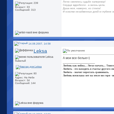
Легко смеялись судьбе наперекор!
Сердце вдребезги - а жизнь цела.
Возраст: 33
Душа моя, наверно, из стекла!
Сообщений: 313
И осколки незабвенных дней в глубине зве
14.08.2007, 14:58
Leksa
А мои все белые=)
бывалый
__________________
Любовь как война... Легко начать... Тяжел
Любить - это находить в счастье другого сво
Любить - значит перестать сравнивать.
Любовь всесильна: нет на земле ни горя - 
Адрес: На Небе
Возраст: 34
Сообщений: 144