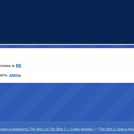
блика в
ВК
нать
здесь
 скины и скриншоты The Sims 3 и The Sims 2 — Симы форева ;)
>
The Sims 2: игра и до