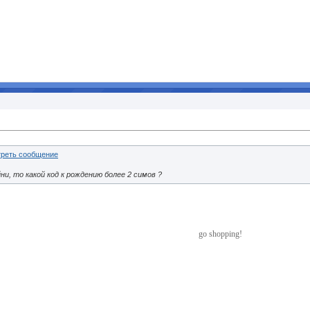
йни, то какой код к рождению более 2 симов ?
go shopping!