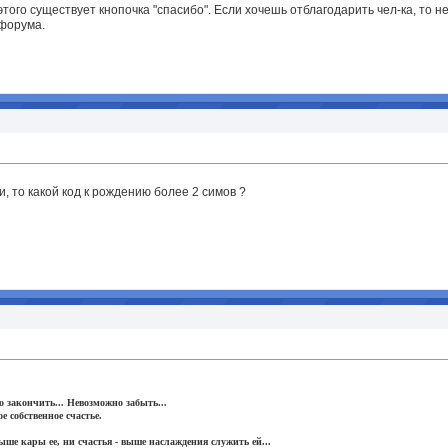
этого существует кнопочка "спасибо". Если хочешь отблагодарить чел-ка, то н
форума.
и, то какой код к рождению более 2 симов ?
о закончить... Невозможно забыть...
е собственное счастье.
выше кары ее, ни счастья - выше наслаждения служить ей...