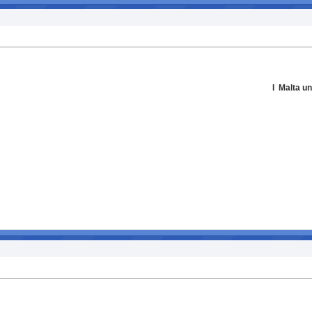
I
Malta u