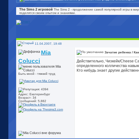
The Sims 2 игровой
The Sims 2 - продолжение самой популярной игры в мир
поделятся своим опытом и знаниями.
11.04.2007, 19:48
Mia
Зачатие ребенка / Ка
Colucci
Действительно, Чизкейк/Cheese Ca
определенного колличества навыко
Кто нибудь знает другие действе
Быть мной - тяжкий труд
Адрес: Екатеринбург
Возраст: 34
Сообщений: 5,882