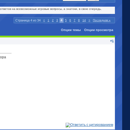
ответов на всевозможные игровые вопросы, а знатоки, в свою очередь,
Страница 4 из 34
<
1
2
3
4
5
6
7
8
14
>
Последняя
»
Опции темы
Опции просмотра
#
1
бора