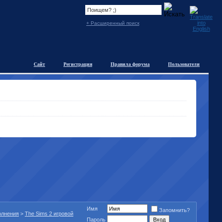
+ Расширенный поиск
Сайт
Регистрация
Правила форума
Пользователи
Имя
Запомнить?
полнения
>
The Sims 2 игровой
Пароль