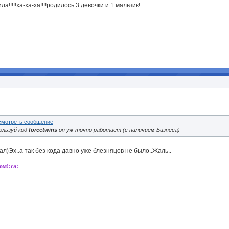
а!!!!!ха-ха-ха!!!!родилось 3 девочки и 1 мальчик!
ользуй код
forcetwins
он уж точно работает (с наличием Бизнеса)
ал)Эх..а так без кода давно уже блезняцов не было..Жаль..
м!:ca: