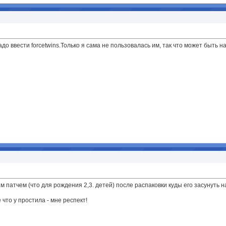
адо ввести forcetwins.Только я сама не пользовалась им, так что может быть н
им патчем (что для рождения 2,3. детей) после распаковки куды его засунуть 
 что у простила - мне респект!