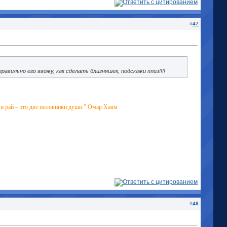
#
47
правильно его ввожу, как сделать близняшек, подскажи плиз!!!!
д и рай – это две половинки души." Омар Хаям
#
48