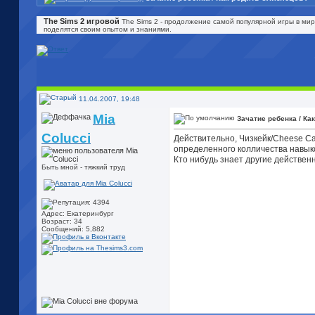
The Sims 2 игровой
The Sims 2 - продолжение самой популярной игры в мир
поделятся своим опытом и знаниями.
11.04.2007, 19:48
Mia
Зачатие ребенка / Ка
Colucci
Действительно, Чизкейк/Cheese Ca
определенного колличества навыко
Кто нибудь знает другие действе
Быть мной - тяжкий труд
Адрес: Екатеринбург
Возраст: 34
Сообщений: 5,882