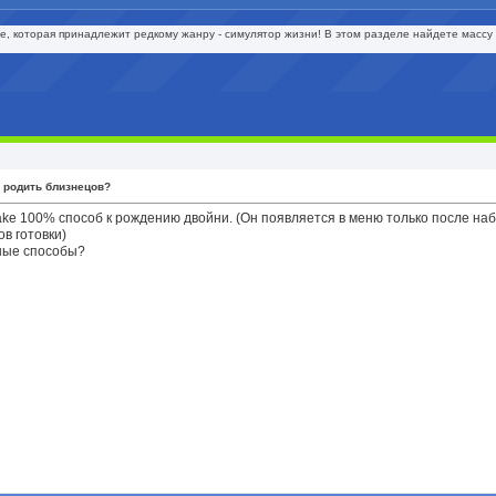
е, которая принадлежит редкому жанру - симулятор жизни! В этом разделе найдете массу 
к родить близнецов?
ke 100% способ к рождению двойни. (Он появляется в меню только после на
в готовки)
нные способы?