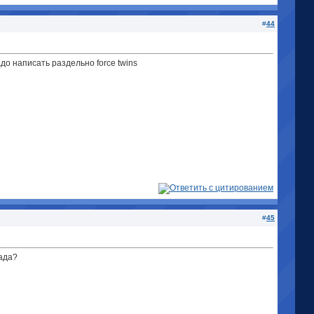
#
44
адо написать раздельно force twins
#
45
нада?