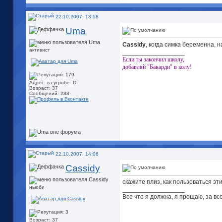
22.10.2007, 13:58
Uma
Cassidy
, когда симка беременна, н
активист
__________________
Если ты закончил школу,
добавляй "Бакарди" в колу!
Адрес: в сугробе :D
Возраст: 37
Сообщений: 288
22.10.2007, 14:06
Cassidy
скажите плиз, как пользоваться эт
ньюби
__________________
Все что я должна, я прощаю, за все
Возраст: 37