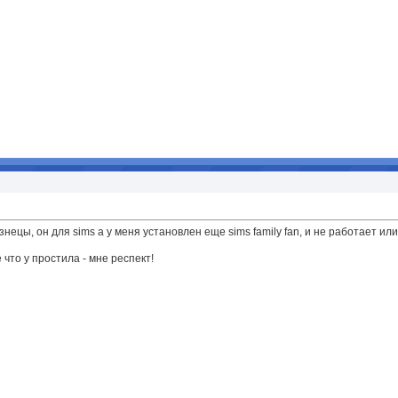
нецы, он для sims а у меня установлен еще sims family fan, и не работает или
 что у простила - мне респект!