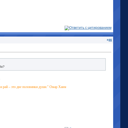
#
46
да?
.
д и рай – это две половинки души." Омар Хаям