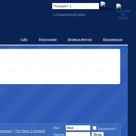
+ Расширенный поиск
Сайт
Регистрация
Правила форума
Пользователи
Имя
Запомнить?
полнения
>
The Sims 2 игровой
Пароль