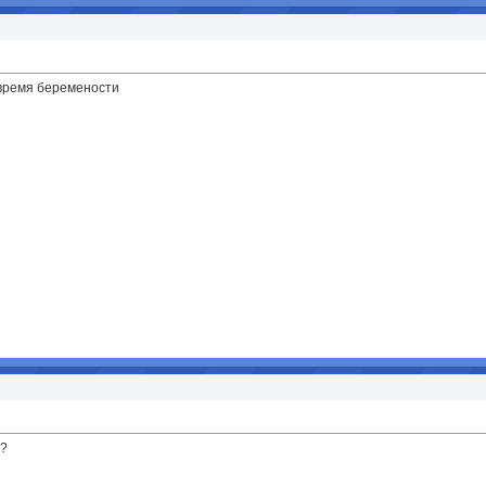
 время беремености
а?