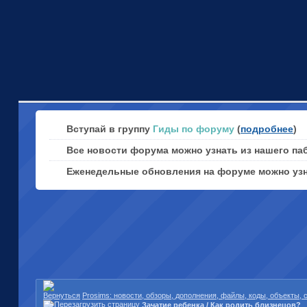
Вступай в группу
Гиды по форуму
(
подробнее
)
Все новости форума можно узнать из нашего па
Еженедельные обновления на форуме можно уз
Prosims: новости, обзоры, дополнения, файлы, коды, объекты,
Зачатие ребенка / Как родить близнецов?