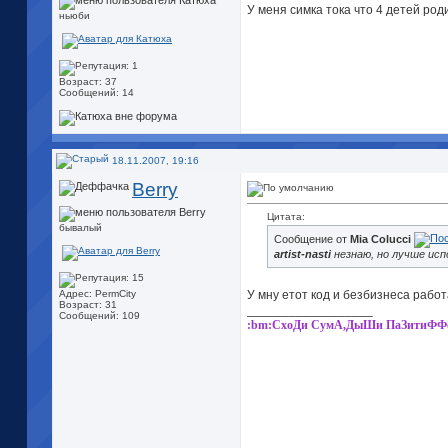
У меня симка тока что 4 детей родил
ньюби
Возраст: 37
Сообщений: 14
18.11.2007, 19:16
Berry
Цитата:
бывалый
Сообщение от
Mia Colucci
artist-nasti
незнаю, но лучше исп
У мну етот код и безбизнеса работ
Адрес: PermCity
Возраст: 31
__________________
Сообщений: 109
:bm:СхоДи СумА,ДыШи ПаЗитиФФо