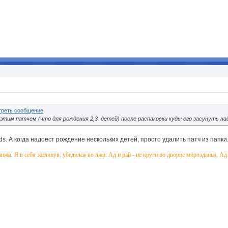
 этим патчем (что для рождения 2,3. детей) после распаковки куды его засунуть на
ds. А когда надоест рождение нескольких детей, просто удалить патч из папки
анжи. Я в себя заглянув, убедился во лжи: Ад и рай - не круги во дворце мирозданья, А