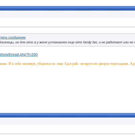
изнецы, он для sims а у меня установлен еще sims family fan, и не работает или не 
ru/showthread.php?t=260
анжи. Я в себя заглянув, убедился во лжи: Ад и рай - не круги во дворце мирозданья, А