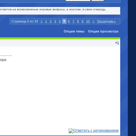
ответов на всевозможные игровые вопросы, а знатоки, в свою очередь,
Страница 5 из 34
<
1
2
3
4
5
6
7
8
9
15
>
Последняя
»
Опции темы
Опции просмотра
#
1
бора