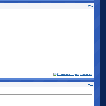
#
41
#
42