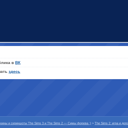
блика в
ВК
нать
здесь
 скины и скриншоты The Sims 3 и The Sims 2 — Симы форева ;)
>
The Sims 2: игра и до