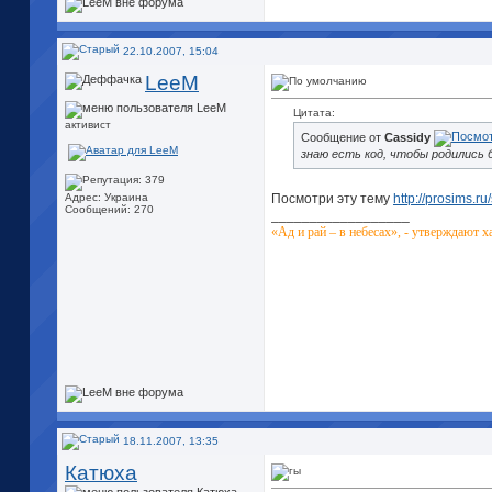
22.10.2007, 15:04
LeeM
Цитата:
активист
Сообщение от
Cassidy
знаю есть код, чтобы родились бл
Посмотри эту тему
http://prosims.
Адрес: Украина
Сообщений: 270
__________________
«Ад и рай – в небесах», - утверждают х
18.11.2007, 13:35
Катюха