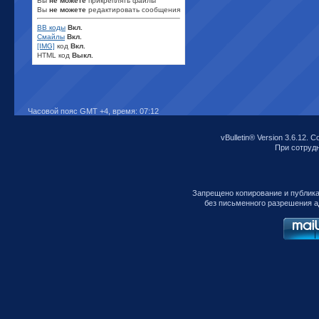
Вы
не можете
прикреплять файлы
Вы
не можете
редактировать сообщения
BB коды
Вкл.
Смайлы
Вкл.
[IMG]
код
Вкл.
HTML код
Выкл.
Часовой пояс GMT +4, время:
07:12
vBulletin® Version 3.6.12. C
При сотрудни
Запрещено копирование и публик
без письменного разрешения а