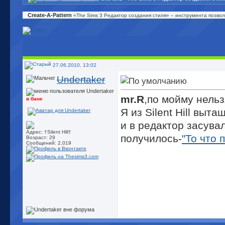
Create-A-Pattern
«The Sims 3 Редактор создания стиля» – инструмента позво
27.06.2010, 13:02
Undertaker
mr.R
,по мойму нельз
в бане
Я из Silent Hill выт
и в редактор засувал
Адрес: †Silent Hill†
получилось-
"То что 
Возраст: 29
Сообщений: 2,019