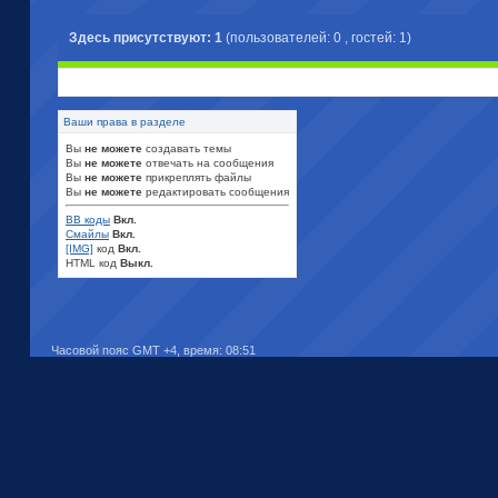
Здесь присутствуют: 1
(пользователей: 0 , гостей: 1)
Ваши права в разделе
Вы
не можете
создавать темы
Вы
не можете
отвечать на сообщения
Вы
не можете
прикреплять файлы
Вы
не можете
редактировать сообщения
BB коды
Вкл.
Смайлы
Вкл.
[IMG]
код
Вкл.
HTML код
Выкл.
Часовой пояс GMT +4, время:
08:51