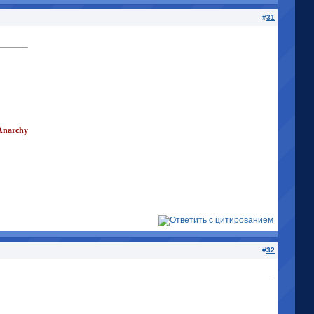
#
31
Anarchy
#
32