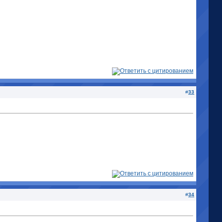
#
33
#
34