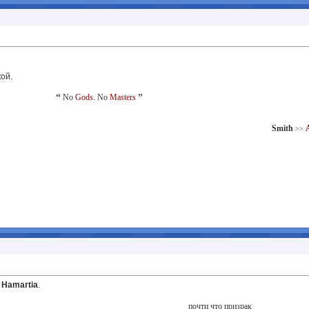
ой.
‘‘
No
Gods
. No
Masters
’’
Smith
>>
ь
Hamartia
.
почти что призрак