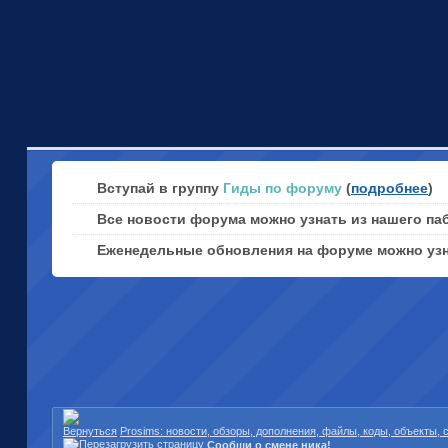
Вступай в группу
Гиды по форуму
(
подробнее
)
Все новости форума можно узнать из нашего па
Еженедельные обновления на форуме можно уз
Prosims: новости, обзоры, дополнения, файлы, коды, объекты,
Сообщи о смене ника!