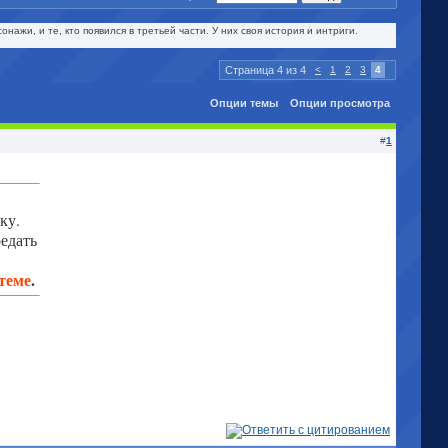
нажи, и те, кто появился в третьей части. У них своя история и интриги.
Страница 4 из 4
<
1
2
3
4
Опции темы
Опции просмотра
#
1
ку.
редать
 теме
.