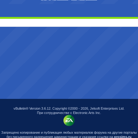
vBulletin® Version 3.6.12. Copyright ©2000 - 2026, Jelsoft Enterprises Ltd.
При сотрудничестве с Electronic Arts Inc.
Запрещено копирование и публикация любых материалов форума на другие порталы
без письменного разрешения администрации и указания ссылки на
prosims.ru