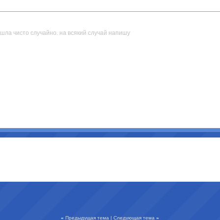
нашла чисто случайно. на всякий случай напишу
«
Предыдущая тема
|
Следующая тема
»