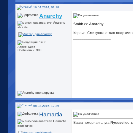
16.04.2014, 01:18
Anarchy
Smith
>>
Anarchy
ab initio
Короче, Смитушка стала анархистк
__________________
Адрес: Киев
Сообщений: 930
08.03.2015, 12:39
Hamartia
Ваша покорная слуга
Ryuusei
ест
ролевичок
__________________