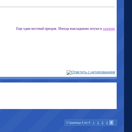
Еще один местный призрак. Иногда выкладываю штуки в
галерею
Страница 4 из 4
<
1
2
3
4