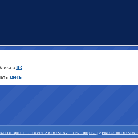
блика в
ВК
нать
здесь
 скины и скриншоты The Sims 3 и The Sims 2 — Симы форева ;)
>
Ролевая по The Sims 2