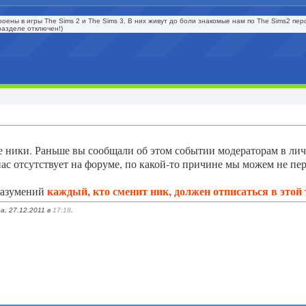
оены в игры The Sims 2 и The Sims 3. В них живут до боли знакомые нам по The Sims2 персо
разделе отключен!)
е ники. Раньше вы сообщали об этом событии модераторам в лич
 нас отсутствует на форуме, по какой-то причине мы можем не пе
каждый, кто сменит ник, должен отписаться в этой
разумений
a, 27.12.2011 в
17:18
.