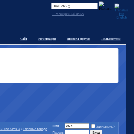
+ Расширенный поиск
Сайт
Регистрация
Правила форума
Пользователи
Имя
Запомнить?
 и The Sims 3
>
Главные города
Пароль