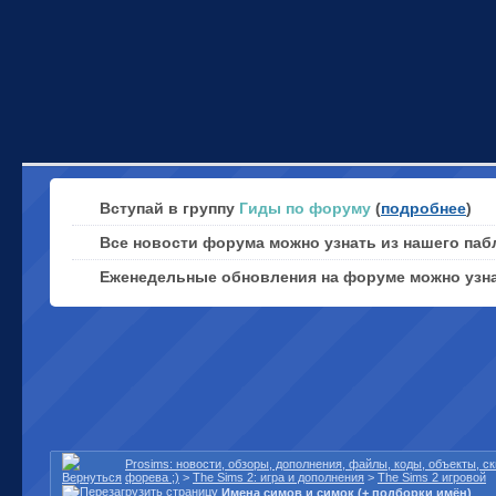
Вступай в группу
Гиды по форуму
(
подробнее
)
Все новости форума можно узнать из нашего паб
Еженедельные обновления на форуме можно узн
Prosims: новости, обзоры, дополнения, файлы, коды, объекты, 
форева ;)
>
The Sims 2: игра и дополнения
>
The Sims 2 игровой
Имена симов и симок (+ подборки имён)