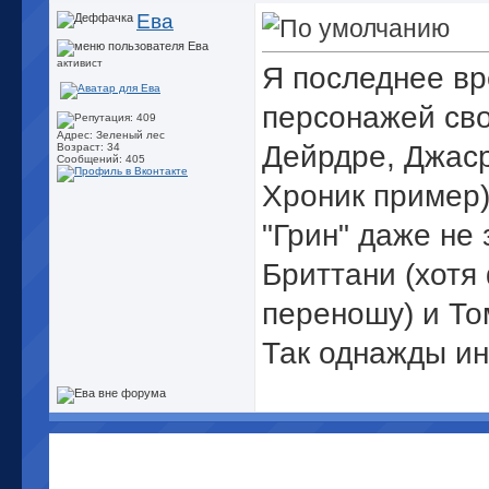
Ева
активист
Я последнее вр
персонажей сво
Адрес: Зеленый лес
Дейрдре, Джаср
Возраст: 34
Сообщений: 405
Хроник пример
"Грин" даже не
Бриттани (хотя
переношу) и То
Так однажды ин