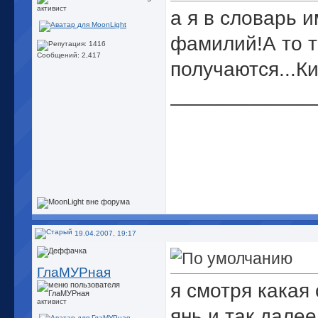
активист
а я в словарь 
фамилий!А то т
Сообщений: 2,417
получаются...Ки
_____________
People=shit
Невидимое неч
хД
Я даун.
Offline.
Иногда 
19.04.2007, 19:17
ГлаМУРная
я смотря какая 
активист
янь и так далее