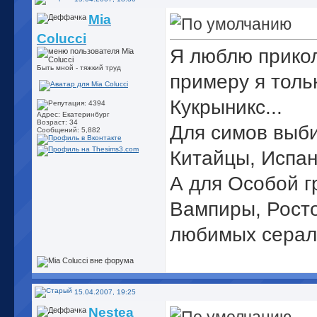
Mia
Colucci
Я люблю прико
Быть мной - тяжкий труд
примеру я тольк
Кукрыникс...
Адрес: Екатеринбург
Возраст: 34
Для симов выби
Сообщений: 5,882
Китайцы, Испанц
А для Особой 
Вампиры, Рост
любимых серал
15.04.2007, 19:25
Nestea