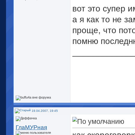
вот это супер 
а я как то не з
проще, что пот
помню последню
_____________
19.04.2007, 19:45
ГлаМУРная