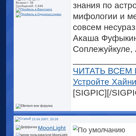
знания по астр
Возраст: 39
Сообщений: 2,646
мифологии и м
совсем несураз
Акаша Фуфыкин
Соплежуйкуле, 
_____________
ЧИТАТЬ ВСЕМ 
Устройте Хайни
[SIGPIC][/SIGPI
Дядя Флориан с
15.04.2007, 20:26
MoonLight