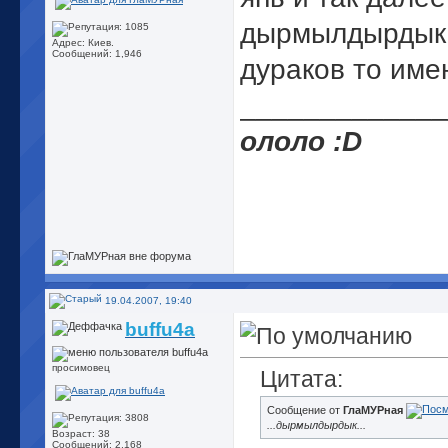
дырмылдырдык 
Адрес: Киев.
Сообщений: 1,946
дураков то имен
_____________
ололо :D
19.04.2007, 19:40
buffu4a
просимовец
Цитата:
Сообщение от
ГлаМУРная
...дырмылдырдык...
Возраст: 38
Сообщений: 2,168