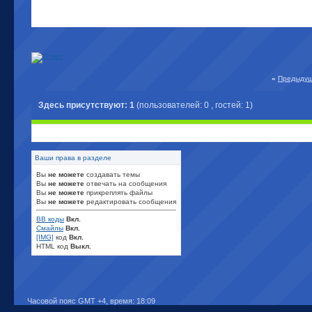
«
Предыдущ
Здесь присутствуют: 1
(пользователей: 0 , гостей: 1)
Ваши права в разделе
Вы
не можете
создавать темы
Вы
не можете
отвечать на сообщения
Вы
не можете
прикреплять файлы
Вы
не можете
редактировать сообщения
BB коды
Вкл.
Смайлы
Вкл.
[IMG]
код
Вкл.
HTML код
Выкл.
Часовой пояс GMT +4, время:
18:09